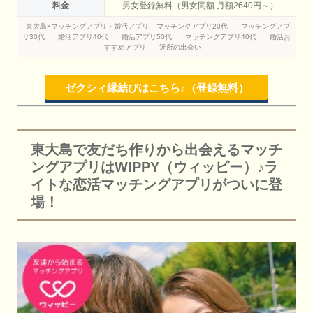
料金
男女登録無料（男女同額 月額2640円～）
東大島×マッチングアプリ・婚活アプリ
マッチングアプリ20代
マッチングアプ
リ30代
婚活アプリ40代
婚活アプリ50代
マッチングアプリ40代
婚活お
すすめアプリ
近所の出会い
ゼクシィ縁結びはこちら♪（登録無料）
東大島で友だち作りから出会えるマッチ
ングアプリはWIPPY（ウィッピー）♪ラ
イトな恋活マッチングアプリがついに登
場！