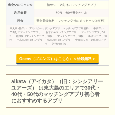
出会いのジャンル
熟年シニア向けのマッチングアプリ
利用者層
50代・60代男女が中心
料金
男女登録無料（マッチング後のメッセージは有料）
東大島×熟年シニア向けのマッチングアプリ
マッチングアプリ無料
中高年シニ
ア向けのマッチングアプリ
おすすめマッチングアプリ
マッチングアプリ50
代
再婚向けマッチングアプリ60代
マッチングアプリ50代
出会いアプリ50
代
中高年の出会いアプリ
熟年の出会いアプリ
中高年シニアの出会いアプ
リ
近所の出会い
Goens（ゴエンズ）はこちら♪ ＜登録無料＞
aikata（アイカタ）（旧：シンシアリー
ユアーズ） は東大島のエリアで30代・
40代・50代のマッチングアプリ初心者
におすすめするアプリ