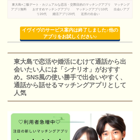
東大島×ご飯デート・カジュアルな恋活・交際目的のマッチングアプリ
マッチング
アプリ無料
おすすめマッチングアプリ
マッチングアプリ10代
出会いアプ
リ20代
婚活アプリ20代
近所の出会い
イヴイヴのサービス案内は終了しました♪他の
アプリをお試しください♪
東大島で恋活や婚活にむけて通話から出
会いたい人には「シナリオ」がおすす
め。SNS風の使い勝手で出会いやすく、
通話から話せるマッチングアプリとして
人気