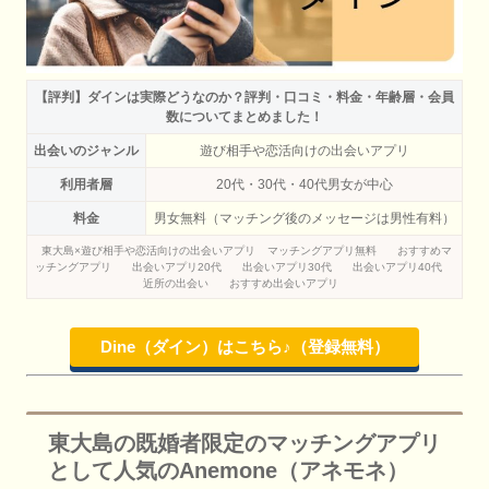
【評判】ダインは実際どうなのか？評判・口コミ・料金・年齢層・会員
数についてまとめました！
出会いのジャンル
遊び相手や恋活向けの出会いアプリ
利用者層
20代・30代・40代男女が中心
料金
男女無料（マッチング後のメッセージは男性有料）
東大島×遊び相手や恋活向けの出会いアプリ
マッチングアプリ無料
おすすめマ
ッチングアプリ
出会いアプリ20代
出会いアプリ30代
出会いアプリ40代
近所の出会い
おすすめ出会いアプリ
Dine（ダイン）はこちら♪（登録無料）
東大島の既婚者限定のマッチングアプリ
として人気のAnemone（アネモネ）