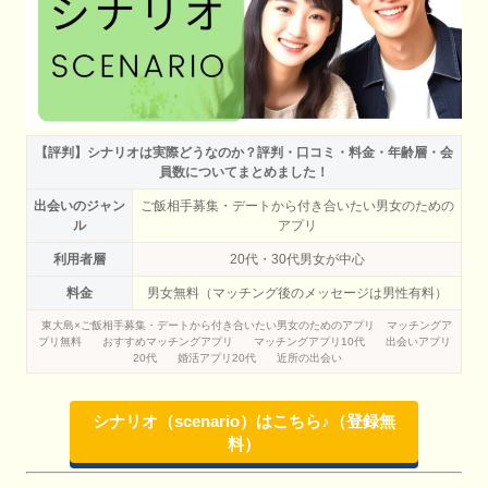
【評判】シナリオは実際どうなのか？評判・口コミ・料金・年齢層・会
員数についてまとめました！
出会いのジャン
ご飯相手募集・デートから付き合いたい男女のための
ル
アプリ
利用者層
20代・30代男女が中心
料金
男女無料（マッチング後のメッセージは男性有料）
東大島×ご飯相手募集・デートから付き合いたい男女のためのアプリ
マッチングア
プリ無料
おすすめマッチングアプリ
マッチングアプリ10代
出会いアプリ
20代
婚活アプリ20代
近所の出会い
シナリオ（scenario）はこちら♪（登録無
料）