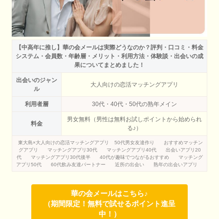
【中高年に推し】華の会メールは実際どうなのか？評判・口コミ・料金
システム・会員数・年齢層・メリット・利用方法・体験談・出会いの成
果についてまとめました！
出会いのジャン
大人向けの恋活マッチングアプリ
ル
利用者層
30代・40代・50代の熟年メイン
男女無料（男性は無料お試しポイントから始められ
料金
る♪）
東大島×大人向けの恋活マッチングアプリ
50代男女友達作り
おすすめマッチン
グアプリ
マッチングアプリ30代
マッチングアプリ40代
出会いアプリ20
代
マッチングアプリ30代後半
40代が趣味でつながるおすすめ
マッチング
アプリ50代
60代飲み友達パートナー
近所の出会い
熟年の出会いアプリ
華の会メールはこちら♪
（期間限定！無料で試せるポイント進呈
中！）