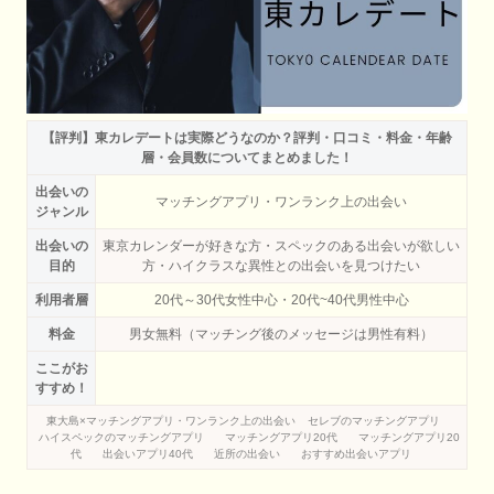
【評判】東カレデートは実際どうなのか？評判・口コミ・料金・年齢
層・会員数についてまとめました！
出会いの
マッチングアプリ・ワンランク上の出会い
ジャンル
出会いの
東京カレンダーが好きな方・スペックのある出会いが欲しい
目的
方・ハイクラスな異性との出会いを見つけたい
利用者層
20代～30代女性中心・20代~40代男性中心
料金
男女無料（マッチング後のメッセージは男性有料）
ここがお
すすめ！
東大島×マッチングアプリ・ワンランク上の出会い
セレブのマッチングアプリ
ハイスペックのマッチングアプリ
マッチングアプリ20代
マッチングアプリ20
代
出会いアプリ40代
近所の出会い
おすすめ出会いアプリ