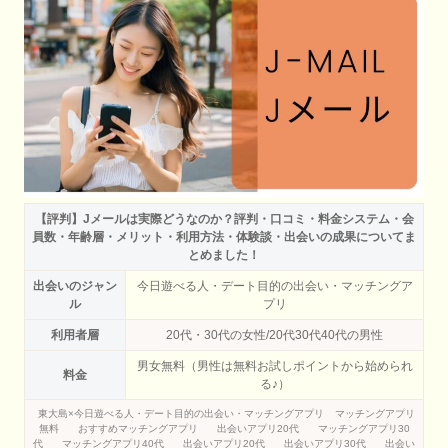
【評判】Jメールは実際どうなのか？評判・口コミ・料金システム・会
員数・年齢層・メリット・利用方法・体験談・出会いの成果についてま
とめました！
出会いのジャン
今日遊べる人・デート目的の出会い・マッチングア
ル
プリ
利用者層
20代・30代の女性/20代30代40代の男性
男女無料（男性は無料お試しポイントから始められ
料金
る♪）
東大島×今日遊べる人・デート目的の出会い・マッチングアプリ
マッチングアプリ
無料
おすすめマッチングアプリ
出会いアプリ20代
マッチングアプリ30
代
マッチングアプリ40代
出会いアプリ20代
出会いアプリ30代
出会い