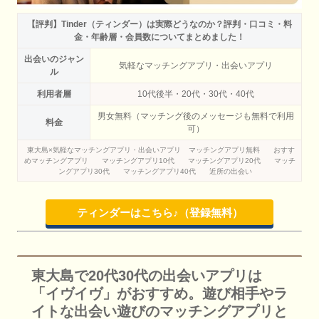
【評判】Tinder（ティンダー）は実際どうなのか？評判・口コミ・料
金・年齢層・会員数についてまとめました！
出会いのジャン
気軽なマッチングアプリ・出会いアプリ
ル
利用者層
10代後半・20代・30代・40代
男女無料（マッチング後のメッセージも無料で利用
料金
可）
東大島×気軽なマッチングアプリ・出会いアプリ
マッチングアプリ無料
おすす
めマッチングアプリ
マッチングアプリ10代
マッチングアプリ20代
マッチ
ングアプリ30代
マッチングアプリ40代
近所の出会い
ティンダーはこちら♪（登録無料）
東大島で20代30代の出会いアプリは
「イヴイヴ」がおすすめ。遊び相手やラ
イトな出会い遊びのマッチングアプリと