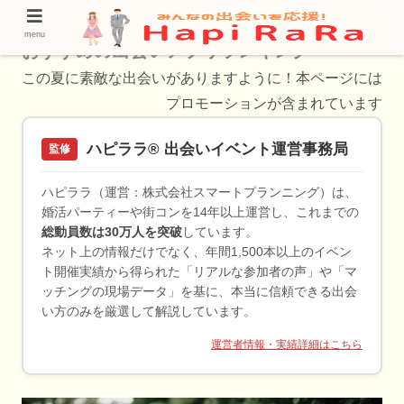
【厳選紹介】東大島(東京都)の選び抜かれた
menu
おすすめの出会いアプリランキング
この夏に素敵な出会いがありますように！本ページには
プロモーションが含まれています
ハピララ® 出会いイベント運営事務局
監修
ハピララ（運営：株式会社スマートプランニング）は、
婚活パーティーや街コンを14年以上運営し、これまでの
総動員数は30万人を突破
しています。
ネット上の情報だけでなく、年間1,500本以上のイベン
ト開催実績から得られた「リアルな参加者の声」や「マ
ッチングの現場データ」を基に、本当に信頼できる出会
い方のみを厳選して解説しています。
運営者情報・実績詳細はこちら