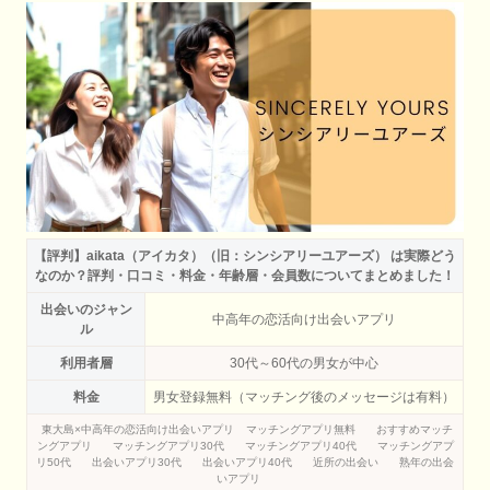
【評判】aikata（アイカタ）（旧：シンシアリーユアーズ） は実際どう
なのか？評判・口コミ・料金・年齢層・会員数についてまとめました！
出会いのジャン
中高年の恋活向け出会いアプリ
ル
利用者層
30代～60代の男女が中心
料金
男女登録無料（マッチング後のメッセージは有料）
東大島×中高年の恋活向け出会いアプリ
マッチングアプリ無料
おすすめマッチ
ングアプリ
マッチングアプリ30代
マッチングアプリ40代
マッチングアプ
リ50代
出会いアプリ30代
出会いアプリ40代
近所の出会い
熟年の出会
いアプリ