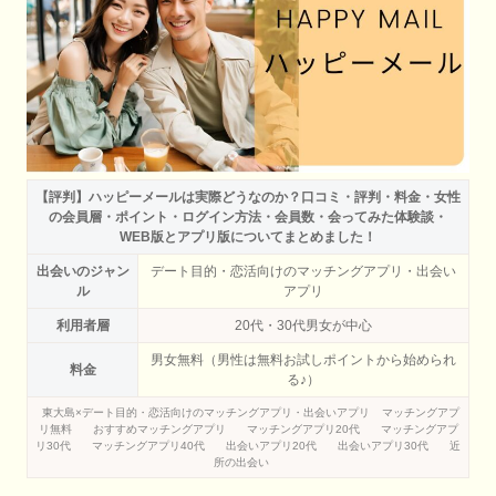
【評判】ハッピーメールは実際どうなのか？口コミ・評判・料金・女性
の会員層・ポイント・ログイン方法・会員数・会ってみた体験談・
WEB版とアプリ版についてまとめました！
出会いのジャン
デート目的・恋活向けのマッチングアプリ・出会い
ル
アプリ
利用者層
20代・30代男女が中心
男女無料（男性は無料お試しポイントから始められ
料金
る♪）
東大島×デート目的・恋活向けのマッチングアプリ・出会いアプリ
マッチングアプ
リ無料
おすすめマッチングアプリ
マッチングアプリ20代
マッチングアプ
リ30代
マッチングアプリ40代
出会いアプリ20代
出会いアプリ30代
近
所の出会い