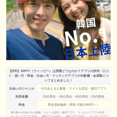
【評判】WIPPY（ウィッピー）は実際どうなのか？アプリの評判・口コ
ミ・使い方・料金・出会い方・マッチングアプリの年齢層・会員数につ
いてまとめました！
出会いのジャンル
今日会える人募集・ライトな恋活・婚活アプリ
利用者層
20代男女・30代男女・40代男性・50代男性
料金
男女登録無料（男性 月額1980円～）
東大島×今日会える人募集・ライトな恋活・婚活アプリ
マッチングアプリ20代
マッチングアプリ30代
婚活アプリ40代
婚活アプリ50代
マッチングアプ