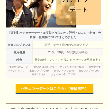
【評判】バチェラーデートは実際どうなのか？評判・口コミ・料金・年
齢層・会員数についてまとめました！
出会いのジャンル
恋活・デート目的のAI出会いアプリ
利用者層
20代・30代・40代男女が中心
料金
男女無料（マッチング後のメッセージは男性有料）
東大島×恋活・デート目的のAI出会いアプリ
マッチングアプリ無料
おすすめマ
ッチングアプリ
出会いアプリ20代
出会いアプリ30代
出会いアプリ40代
近所の出会い
おすすめ出会いアプリ
バチェラーデートはこちら♪（登録無料）