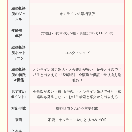
結婚相談
所のジャ
オンライン結婚相談所
ンル
年齢層・
女性は20代30代が9割・男性は20代30代40代
年代
結婚相談
所ネット
コネクトシップ
ワーク
結婚相談
オンライン限定婚活・入会費用が安い・紹介と検索でお
所の特徴
相手と出会える・U28割引・全額返金保証・乗り換え割
や機能
引あり
おすすめ
会員数が多い・費用が安い・オンライン婚活で便利・成
ポイント♪
婚料も発生しない・お相手検索と紹介から出会える
対応地域
御殿場市を含め各主要都市
来店
不要・オンラインやりとりのみでOK
入会金・