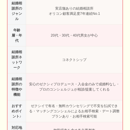
結婚相
談所の
実店舗ありの結婚相談所
ジャン
オリコン顧客満足度7年連続No.1
ル
年齢
層・年
20代・30代・40代男女が中心
代
結婚相
談所ネ
コネクトシップ
ットワ
ーク
結婚相
談所の
安心のゼクシィプロデュース・入会金のみで成婚料なし・
特徴や
プロのコンシェルジュが相談/提案してくれる
機能
おすす
ゼクシイで有名・無料カウンセリングで不安を払拭でき
めポイ
る・マッチングコンシェルによるお相手検索・デート調整
ント♪
プランあり・お相手検索可能
対応地