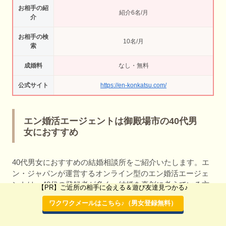
お相手の紹
紹介6名/月
介
お相手の検
10名/月
索
成婚料
なし・無料
公式サイト
https://en-konkatsu.com/
エン婚活エージェントは御殿場市の40代男
女におすすめ
40代男女におすすめの結婚相談所をご紹介いたします。エ
ン・ジャパンが運営するオンライン型のエン婚活エージェ
ントは、40代の登録者が多く、結婚を真剣に考えている方
【PR】ご近所の相手に会える＆遊び友達見つかる♪
に最適です。データマッチングや検索機能、専任コンシェ
ワクワクメールはこちら♪（男女登録無料）
ルジュのサポートを提供しながら、月会費を低価格に抑え
ています。休会制度や返金保証も充実しており、1年以内の