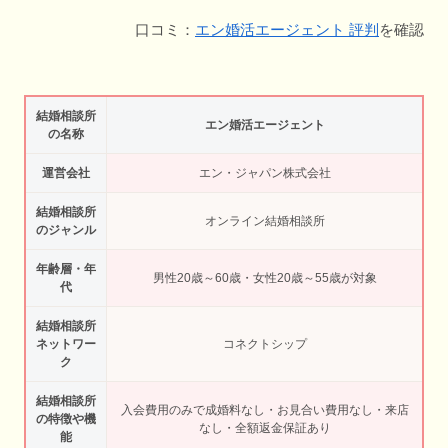
口コミ：
エン婚活エージェント 評判
を確認
結婚相談所
エン婚活エージェント
の名称
運営会社
エン・ジャパン株式会社
結婚相談所
オンライン結婚相談所
のジャンル
年齢層・年
男性20歳～60歳・女性20歳～55歳が対象
代
結婚相談所
ネットワー
コネクトシップ
ク
結婚相談所
入会費用のみで成婚料なし・お見合い費用なし・来店
の特徴や機
なし・全額返金保証あり
能