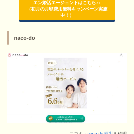
エン婚活エージェントはこちら♪♪
（初月の月額費用無料キャンペーン実施
中！）
naco-do
口コミ：
naco-do 評判
を確認