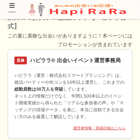
御殿場市で選ばれる！安くて人気の結婚相談
menu
所口コミ評判プロ厳選ガイド【ハピララ公
式】
この夏に素敵な出会いがありますように！本ページには
プロモーションが含まれています
ハピララ® 出会いイベント運営事務局
監修
ハピララ（運営：株式会社スマートプランニング）は、
婚活パーティーや街コンを14年以上運営し、これまでの
総動員数は30万人を突破
しています。
ネット上の情報だけでなく、年間1,500本以上のイベン
ト開催実績から得られた「リアルな参加者の声」や「マ
ッチングの現場データ」を基に、本当に信頼できる出会
い方のみを厳選して解説しています。
運営者情報・実績詳細はこちら