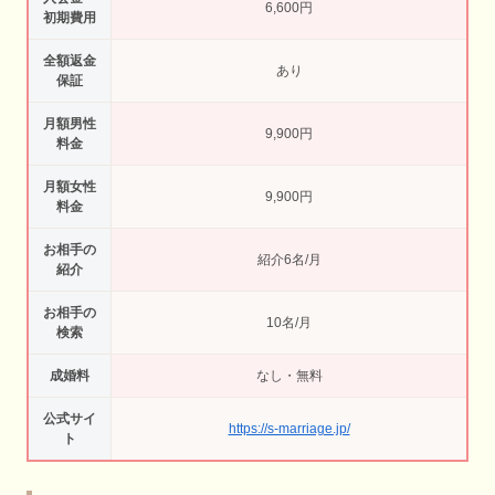
6,600円
初期費用
全額返金
あり
保証
月額男性
9,900円
料金
月額女性
9,900円
料金
お相手の
紹介6名/月
紹介
お相手の
10名/月
検索
成婚料
なし・無料
公式サイ
https://s-marriage.jp/
ト