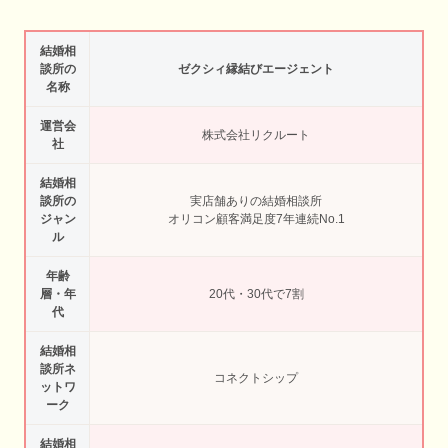
結婚相
談所の
ゼクシィ縁結びエージェント
名称
運営会
株式会社リクルート
社
結婚相
談所の
実店舗ありの結婚相談所
ジャン
オリコン顧客満足度7年連続No.1
ル
年齢
層・年
20代・30代で7割
代
結婚相
談所ネ
コネクトシップ
ットワ
ーク
結婚相