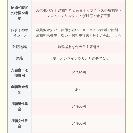
結婚相談所
30代40代でも結婚できる業界トップクラスの成婚率・
の特徴や機
プロのコンサルタントが対応・来店不要
能
おすすめポ
会員数が多い・費用が安い・オンライン婚活で便利・
イント♪
成婚料も発生しない・お相手検索と紹介から出会える
対応地域
御殿場市を含め各主要都市
来店
不要・オンラインやりとりのみでOK
入会金・初
10,780円
期費用
全額返金保
あり
証
月額男性料
14,300円
金
月額女性料
14,300円
金