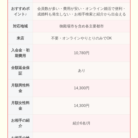
おすすめポ
会員数が多い・費用が安い・オンライン婚活で便利・
イント♪
成婚料も発生しない・お相手検索と紹介から出会える
対応地域
御殿場市を含め各主要都市
来店
不要・オンラインやりとりのみでOK
入会金・初
10,780円
期費用
全額返金保
あり
証
月額男性料
14,300円
金
月額女性料
14,300円
金
お相手の紹
紹介6名/月
介