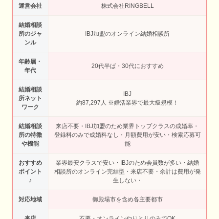
運営会社
株式会社RINGBELL
結婚相談
所のジャ
IBJ加盟のオンライン結婚相談所
ンル
年齢層・
20代半ば・30代におすすめ
年代
結婚相談
IBJ
所ネット
約87,297人 ※婚活業界で最大級規模！
ワーク
結婚相談
来店不要・IBJ加盟のため業界トップクラスの成婚率・
所の特徴
登録料のみで成婚料なし・月額費用が安い・検索応募可
や機能
能
おすすめ
業界最安クラスで安い・IBJのため会員数が多い・結婚
ポイント
相談所のオンライン完結型・来店不要・余計は費用が発
♪
生しない・
対応地域
御殿場市を含め各主要都市
来店
不要・オンラインやりとりのみでOK