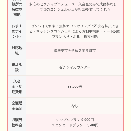
談所の
安心のゼクシィプロデュース・入会金のみで成婚料なし・
特徴や
プロのコンシェルジュが相談/提案してくれる
機能
おすす
ゼクシイで有名・無料カウンセリングで不安を払拭でき
めポイ
る・マッチングコンシェルによるお相手検索・デート調整
ント♪
プランあり・お相手検索可能
対応地
御殿場市を含め各主要都市
域
来店相
ゼクシィカウンター
談
入会
金・初
33,000円
期費用
全額返
なし
金保証
月額男
シンプルプラン 9,900円
性料金
スタンダードプラン 17,600円