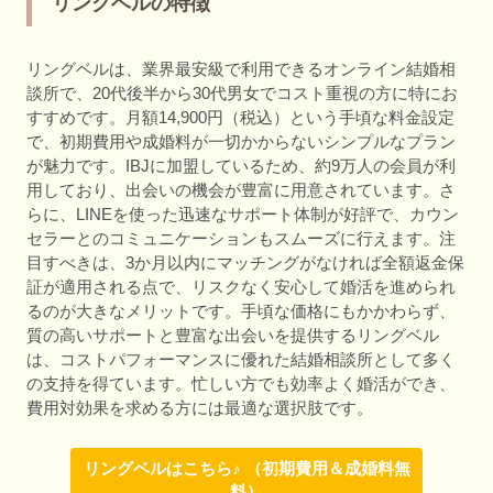
リングベルの特徴
リングベルは、業界最安級で利用できるオンライン結婚相
談所で、20代後半から30代男女でコスト重視の方に特にお
すすめです。月額14,900円（税込）という手頃な料金設定
で、初期費用や成婚料が一切かからないシンプルなプラン
が魅力です。IBJに加盟しているため、約9万人の会員が利
用しており、出会いの機会が豊富に用意されています。さ
らに、LINEを使った迅速なサポート体制が好評で、カウン
セラーとのコミュニケーションもスムーズに行えます。注
目すべきは、3か月以内にマッチングがなければ全額返金保
証が適用される点で、リスクなく安心して婚活を進められ
るのが大きなメリットです。手頃な価格にもかかわらず、
質の高いサポートと豊富な出会いを提供するリングベル
は、コストパフォーマンスに優れた結婚相談所として多く
の支持を得ています。忙しい方でも効率よく婚活ができ、
費用対効果を求める方には最適な選択肢です。
リングベルはこちら♪ （初期費用＆成婚料無
料）