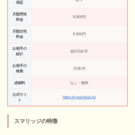
保証
月額男性
9,900円
料金
月額女性
9,900円
料金
お相手の
紹介6名/月
紹介
お相手の
10名/月
検索
成婚料
なし・無料
公式サイ
https://s-marriage.jp/
ト
スマリッジの特徴