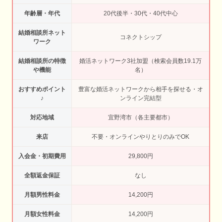
年齢層・年代
20代後半・30代・40代中心
結婚相談所ネット
コネクトシップ
ワーク
結婚相談所の特徴
婚活ネットワーク3社加盟（検索会員数19.1万
や機能
名）
おすすめポイント
豊富な婚活ネットワークから相手を探せる・オ
♪
ンライン完結型
対応地域
宜野湾市（各主要都市）
来店
不要・オンラインやりとりのみでOK
入会金・初期費用
29,800円
全額返金保証
なし
月額男性料金
14,200円
月額女性料金
14,200円