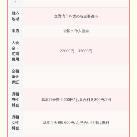
♪
対応
宜野湾市を含め各主要都市
地域
来店
全国の仲人協会
入会
金・
22000円・33000円
初期
費用
全額
返金
-
保証
月額
男性
基本月会費 6,600円/ お見合料 8,800円/1回
料金
月額
女性
基本月会費6,600円/ お見合い利用は無料
料金