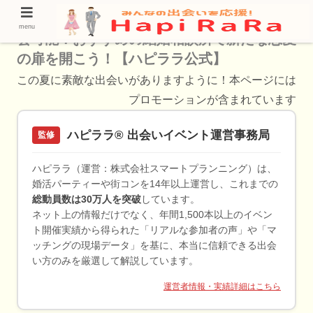
【婚活プロの推しはココ！】宜野湾市から入
menu
会可能！おすすめの結婚相談所で新たな恋愛
の扉を開こう！【ハピララ公式】
この夏に素敵な出会いがありますように！本ページには
プロモーションが含まれています
ハピララ® 出会いイベント運営事務局
監修
ハピララ（運営：株式会社スマートプランニング）は、
婚活パーティーや街コンを14年以上運営し、これまでの
総動員数は30万人を突破
しています。
ネット上の情報だけでなく、年間1,500本以上のイベン
ト開催実績から得られた「リアルな参加者の声」や「マ
ッチングの現場データ」を基に、本当に信頼できる出会
い方のみを厳選して解説しています。
運営者情報・実績詳細はこちら