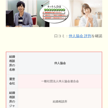
口コミ：
仲人協会 評判
を確認
結婚
相談
仲人協会
所の
名称
運営
一般社団法人仲人協会連合会
会社
結婚
相談
所の
結婚相談所
ジャ