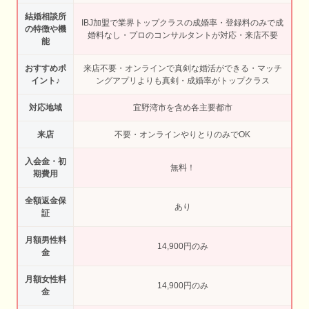
結婚相談所
IBJ加盟で業界トップクラスの成婚率・登録料のみで成
の特徴や機
婚料なし・プロのコンサルタントが対応・来店不要
能
おすすめポ
来店不要・オンラインで真剣な婚活ができる・マッチ
イント♪
ングアプリよりも真剣・成婚率がトップクラス
対応地域
宜野湾市を含め各主要都市
来店
不要・オンラインやりとりのみでOK
入会金・初
無料！
期費用
全額返金保
あり
証
月額男性料
14,900円のみ
金
月額女性料
14,900円のみ
金