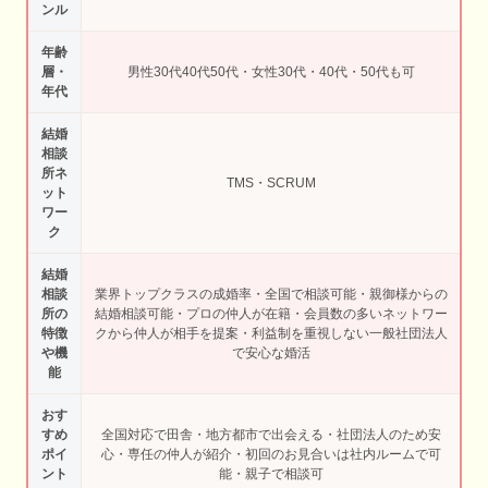
ンル
年齢
層・
男性30代40代50代・女性30代・40代・50代も可
年代
結婚
相談
所ネ
TMS・SCRUM
ット
ワー
ク
結婚
相談
業界トップクラスの成婚率・全国で相談可能・親御様からの
所の
結婚相談可能・プロの仲人が在籍・会員数の多いネットワー
特徴
クから仲人が相手を提案・利益制を重視しない一般社団法人
や機
で安心な婚活
能
おす
すめ
全国対応で田舎・地方都市で出会える・社団法人のため安
ポイ
心・専任の仲人が紹介・初回のお見合いは社内ルームで可
ント
能・親子で相談可