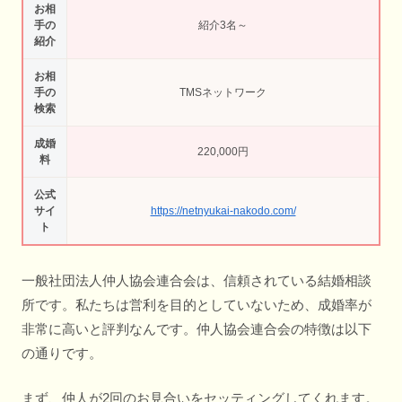
お相
手の
紹介3名～
紹介
お相
手の
TMSネットワーク
検索
成婚
220,000円
料
公式
サイ
https://netnyukai-nakodo.com/
ト
一般社団法人仲人協会連合会は、信頼されている結婚相談
所です。私たちは営利を目的としていないため、成婚率が
非常に高いと評判なんです。仲人協会連合会の特徴は以下
の通りです。
まず、仲人が2回のお見合いをセッティングしてくれます。