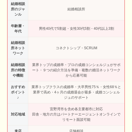
結婚相談
所のジャ
結婚相談所
ンル
年齢層・
男性40代で5割超・女性30代5割・40代以上3割
年代
結婚相談
所ネット
コネクトシップ・SCRUM
ワーク
結婚相談
業界トップの成婚率・プロの成婚コンシェルジュがサポ
所の特徴
ート・９つの紹介方法を準備・複数の婚活ネットワーク
や機能
から応募可能
おすすめ
業界トップクラスの成婚率・大卒男性75％・女性68％と
ポイント
業界で高め・4ヶ月の成婚退会が最多・成婚コンシェル
♪
ジュのサポート
宜野湾市を含め各主要都市に対応
対応地域
田舎・地方の方はパートナーエージェントオンラインで
リモート面談可能
来店
店舗相談