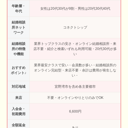
年齢層・
女性は20代30代が9割・男性は20代30代40代
年代
結婚相談
所ネット
コネクトシップ
ワーク
結婚相談
業界トップクラスの安さ・オンライン結婚相談所・来
所の特徴
店不要・紹介と検索いずれも利用可能・20代30代が多
や機能
い
業界最安クラスで安い・会員数が多い・結婚相談所の
おすすめ
オンライン完結型・来店不要・余計は費用が発生しな
ポイント♪
い・
対応地域
宜野湾市を含め各主要都市
来店
不要・オンラインやりとりのみでOK
入会金・
6,600円
初期費用
全額返金
あり