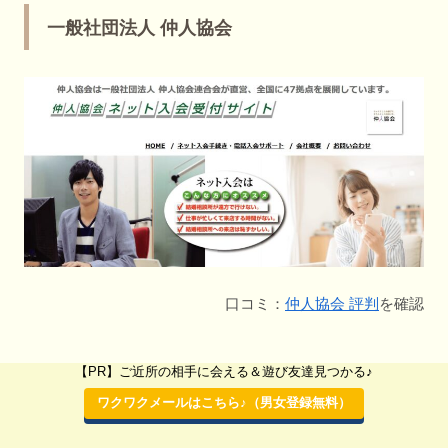
一般社団法人 仲人協会
口コミ：
仲人協会 評判
を確認
【PR】ご近所の相手に会える＆遊び友達見つかる♪
結婚相
ワクワクメールはこちら♪（男女登録無料）
談所の
仲人協会
名称