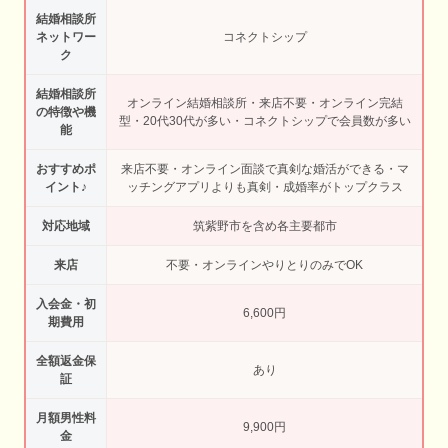
結婚相談所
ネットワー
コネクトシップ
ク
結婚相談所
オンライン結婚相談所・来店不要・オンライン完結
の特徴や機
型・20代30代が多い・コネクトシップで会員数が多い
能
おすすめポ
来店不要・オンライン面談で真剣な婚活ができる・マ
イント♪
ッチングアプリよりも真剣・成婚率がトップクラス
対応地域
筑紫野市を含め各主要都市
来店
不要・オンラインやりとりのみでOK
入会金・初
6,600円
期費用
全額返金保
あり
証
月額男性料
9,900円
金