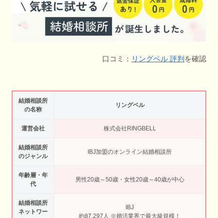
口コミ：
リングベル 評判
を確認
結婚相談所
リングベル
の名称
運営会社
株式会社RINGBELL
結婚相談所
IBJ加盟のオンライン結婚相談所
のジャンル
年齢層・年
男性20歳～50歳・女性20歳～40歳が中心
代
結婚相談所
IBJ
ネットワー
約87,297人 ※婚活業界で最大級規模！