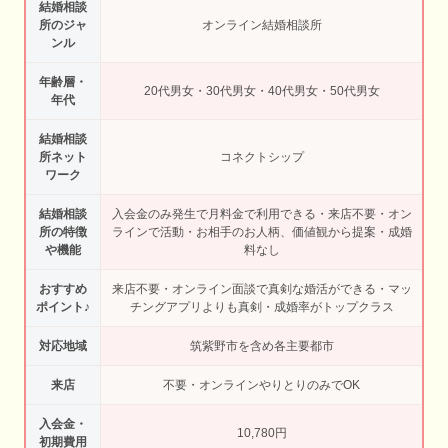
結婚相談
所のジャ
オンライン結婚相談所
ンル
年齢層・
20代男女・30代男女・40代男女・50代男女
年代
結婚相談
所ネット
コネクトシップ
ワーク
結婚相談
入会金のみ発生で月料金で利用できる・来店不要・オン
所の特徴
ラインで活動・お相手のお人柄、価値観から提案・成婚
や機能
料なし
おすすめ
来店不要・オンライン面談で真剣な婚活ができる・マッ
ポイント♪
チングアプリよりも真剣・成婚率がトップクラス
対応地域
筑紫野市を含め各主要都市
来店
不要・オンラインやりとりのみでOK
入会金・
10,780円
初期費用