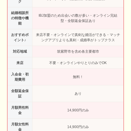
ク
結婚相談所
IBJ加盟のため出会いの数が多い・オンライン完結
の特徴や機
型・全額返金保証あり
能
おすすめポ
来店不要・オンラインで真剣な婚活ができる・マッチ
イント♪
ングアプリよりも真剣・成婚率がトップクラス
対応地域
筑紫野市を含め各主要都市
来店
不要・オンラインやりとりのみでOK
入会金・初
無料！
期費用
全額返金保
あり
証
月額男性料
14,900円のみ
金
月額女性料
14,900円のみ
金