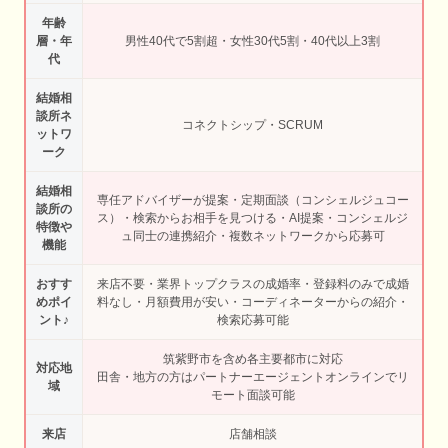
年齢
層・年
男性40代で5割超・女性30代5割・40代以上3割
代
結婚相
談所ネ
コネクトシップ・SCRUM
ットワ
ーク
結婚相
専任アドバイザーが提案・定期面談（コンシェルジュコー
談所の
ス）・検索からお相手を見つける・AI提案・コンシェルジ
特徴や
ュ同士の連携紹介・複数ネットワークから応募可
機能
おすす
来店不要・業界トップクラスの成婚率・登録料のみで成婚
めポイ
料なし・月額費用が安い・コーディネーターからの紹介・
ント♪
検索応募可能
筑紫野市を含め各主要都市に対応
対応地
田舎・地方の方はパートナーエージェントオンラインでリ
域
モート面談可能
来店
店舗相談