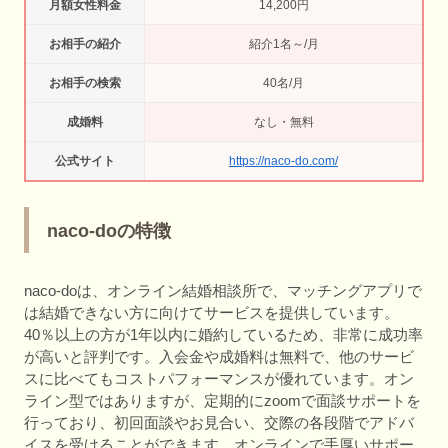
月額女性料金
14,200円
お相手の紹介
紹介1名～/月
お相手の検索
40名/月
成婚料
なし・無料
公式サイト
https://naco-do.com/
naco-doの特徴
naco-doは、オンライン結婚相談所で、マッチングアプリで
は結婚できない方に向けてサービスを提供しています。
40％以上の方が1年以内に婚約しているため、非常に成功率
が高いと評判です。入会金や成婚料は無料で、他のサービ
スに比べてもコストパフォーマンスが優れています。オン
ライン型ではありますが、定期的にzoomで面談サポートを
行っており、初回面談やお見合い、交際の各段階でアドバ
イスを受けることができます。オンラインで手厚いサポー