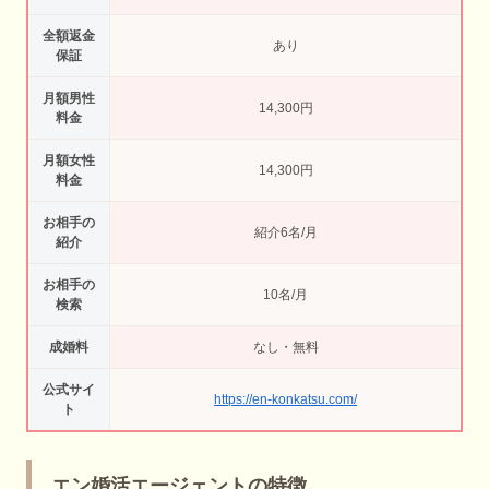
全額返金
あり
保証
月額男性
14,300円
料金
月額女性
14,300円
料金
お相手の
紹介6名/月
紹介
お相手の
10名/月
検索
成婚料
なし・無料
公式サイ
https://en-konkatsu.com/
ト
エン婚活エージェントの特徴