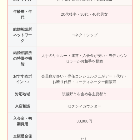
年齢層・年
20代後半・30代・40代男女
代
結婚相談所
ネットワー
コネクトシップ
ク
結婚相談所
大手のリクルート運営・入会金が安い・専任カウン
の特徴や機
セラーがお相手を提案
能
おすすめポ
会員数が多い・専任コンシェルジュがデート代行・
イント♪
お断り代行・コーディネーター面談可
対応地域
筑紫野市を含め各主要都市
来店相談
ゼクシィカウンター
入会金・初
33,000円
期費用
全額返金保
なし