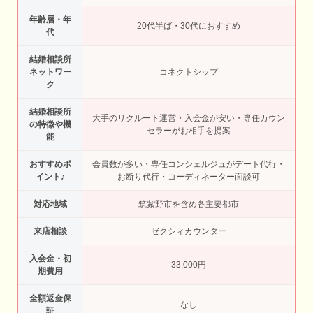
年齢層・年
20代半ば・30代におすすめ
代
結婚相談所
ネットワー
コネクトシップ
ク
結婚相談所
大手のリクルート運営・入会金が安い・専任カウン
の特徴や機
セラーがお相手を提案
能
おすすめポ
会員数が多い・専任コンシェルジュがデート代行・
イント♪
お断り代行・コーディネーター面談可
対応地域
筑紫野市を含め各主要都市
来店相談
ゼクシィカウンター
入会金・初
33,000円
期費用
全額返金保
なし
証