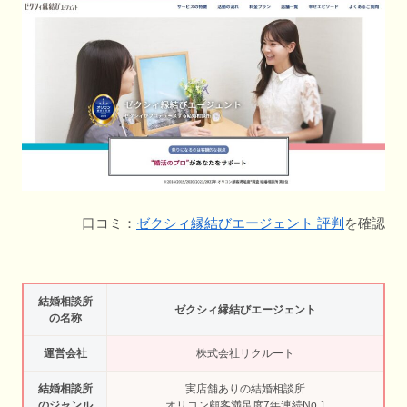
口コミ：
ゼクシィ縁結びエージェント 評判
を確認
結婚相談所
ゼクシィ縁結びエージェント
の名称
運営会社
株式会社リクルート
結婚相談所
実店舗ありの結婚相談所
のジャンル
オリコン顧客満足度7年連続No.1