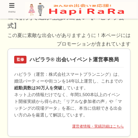
筑紫野市の格安結婚相談所おすすめ5選｜口
menu
コミ評判で選ぶ理想の出会い【ハピララ公
式】
この夏に素敵な出会いがありますように！本ページには
プロモーションが含まれています
ハピララ® 出会いイベント運営事務局
監修
ハピララ（運営：株式会社スマートプランニング）は、
婚活パーティーや街コンを14年以上運営し、これまでの
総動員数は30万人を突破
しています。
ネット上の情報だけでなく、年間1,500本以上のイベン
ト開催実績から得られた「リアルな参加者の声」や「マ
ッチングの現場データ」を基に、本当に信頼できる出会
い方のみを厳選して解説しています。
運営者情報・実績詳細はこちら