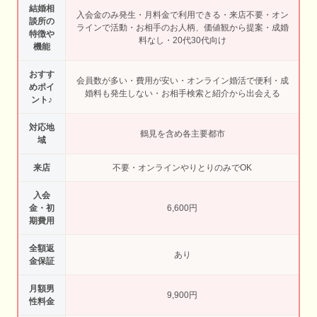
結婚相
入会金のみ発生・月料金で利用できる・来店不要・オン
談所の
ラインで活動・お相手のお人柄、価値観から提案・成婚
特徴や
料なし・20代30代向け
機能
おすす
会員数が多い・費用が安い・オンライン婚活で便利・成
めポイ
婚料も発生しない・お相手検索と紹介から出会える
ント♪
対応地
鶴見を含め各主要都市
域
来店
不要・オンラインやりとりのみでOK
入会
金・初
6,600円
期費用
全額返
あり
金保証
月額男
9,900円
性料金