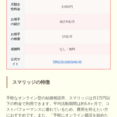
月額女
9,900円
性料金
お相手
紹介6名/月
の紹介
お相手
10名/月
の検索
成婚料
なし・無料
公式サ
https://s-marriage.jp/
イト
スマリッジの特徴
手軽なオンライン型の結婚相談所、スマリッジは月1万円以
下の料金で利用できます。平均活動期間は約5.4ヶ月で、コ
ストパフォーマンスに優れているため、費用を抑えたい方
におすすめです。また、「手軽にオンライン婚活を始めた