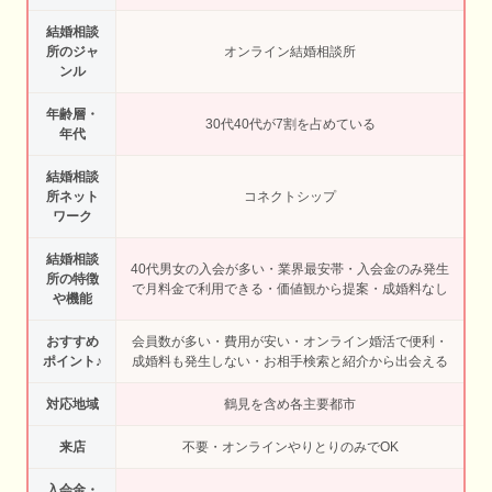
結婚相談
所のジャ
オンライン結婚相談所
ンル
年齢層・
30代40代が7割を占めている
年代
結婚相談
所ネット
コネクトシップ
ワーク
結婚相談
40代男女の入会が多い・業界最安帯・入会金のみ発生
所の特徴
で月料金で利用できる・価値観から提案・成婚料なし
や機能
おすすめ
会員数が多い・費用が安い・オンライン婚活で便利・
ポイント♪
成婚料も発生しない・お相手検索と紹介から出会える
対応地域
鶴見を含め各主要都市
来店
不要・オンラインやりとりのみでOK
入会金・