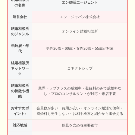
エン婚活エージェント
の名称
運営会社
エン・ジャパン株式会社
結婚相談所
オンライン結婚相談所
のジャンル
年齢層・年
男性20歳～60歳・女性20歳～55歳が対象
代
結婚相談所
ネットワー
コネクトシップ
ク
結婚相談所
業界トップクラスの成婚率・登録料のみで成婚料な
の特徴や機
し・プロのコンサルタントが対応・来店不要
能
おすすめポ
会員数が多い・費用が安い・オンライン婚活で便利・
イント♪
成婚料も発生しない・お相手検索と紹介から出会える
対応地域
鶴見を含め各主要都市