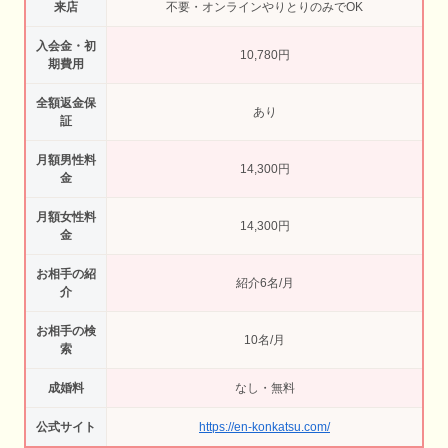
来店
不要・オンラインやりとりのみでOK
入会金・初
10,780円
期費用
全額返金保
あり
証
月額男性料
14,300円
金
月額女性料
14,300円
金
お相手の紹
紹介6名/月
介
お相手の検
10名/月
索
成婚料
なし・無料
公式サイト
https://en-konkatsu.com/