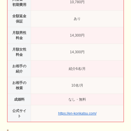
10,780円
初期費用
全額返金
あり
保証
月額男性
14,300円
料金
月額女性
14,300円
料金
お相手の
紹介6名/月
紹介
お相手の
10名/月
検索
成婚料
なし・無料
公式サイ
https://en-konkatsu.com/
ト