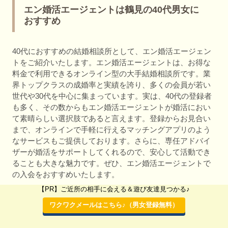
エン婚活エージェントは鶴見の40代男女に
おすすめ
40代におすすめの結婚相談所として、エン婚活エージェン
トをご紹介いたします。エン婚活エージェントは、お得な
料金で利用できるオンライン型の大手結婚相談所です。業
界トップクラスの成婚率と実績を誇り、多くの会員が若い
世代や30代を中心に集まっています。実は、40代の登録者
も多く、その数からもエン婚活エージェントが婚活におい
て素晴らしい選択肢であると言えます。登録からお見合い
まで、オンラインで手軽に行えるマッチングアプリのよう
なサービスもご提供しております。さらに、専任アドバイ
ザーが婚活をサポートしてくれるので、安心して活動でき
ることも大きな魅力です。ぜひ、エン婚活エージェントで
の入会をおすすめいたします。
【PR】ご近所の相手に会える＆遊び友達見つかる♪
日本最大級のオンライン婚活ネットワーク！
ワクワクメールはこちら♪（男女登録無料）
エン婚活エージェントはこちら♪♪
（初月の月額費用無料キャンペーン実施