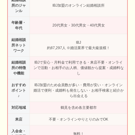
所のジャ
IBJ加盟のオンライン結婚相談所
ンル
年齢層・
20代男女・30代男女・40代男女
年代
結婚相談
IBJ
所ネット
約87,297人 ※婚活業界で最大級規模！
ワーク
結婚相談
IBJで安心・月料金で利用できる・来店不要・オンライ
所の特徴
ンで活動・お相手のお人柄、価値観から提案・成婚料な
や機能
し
おすすめ
IBJ加盟のため会員数が多い・費用が安い・オンライン
ポイント
婚活で便利・成婚料も発生しない・お相手検索と紹介か
♪
ら出会える
対応地域
鶴見を含め各主要都市
来店
不要・オンラインやりとりのみでOK
入会金・
無料！