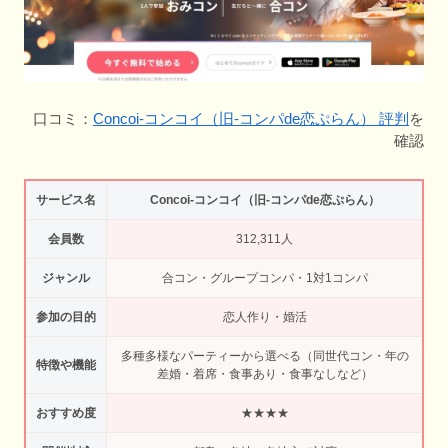
口コミ：
Concoi-コンコイ（旧-コンパde恋ぷらん） 評判
を
確認
サービス名
Concoi-コンコイ（旧-コンパde恋ぷらん）
会員数
312,311人
ジャンル
合コン・グループコンパ・1対1コンパ
参加の目的
恋人作り・婚活
多種多様なパーティーから選べる（同世代コン・年の
特徴や機能
差婚・着席・食事あり・食事なしなど）
おすすめ度
★★★★