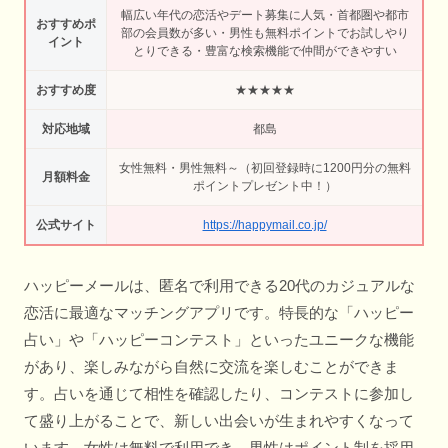
幅広い年代の恋活やデート募集に人気・首都圏や都市
おすすめポ
部の会員数が多い・男性も無料ポイントでお試しやり
イント
とりできる・豊富な検索機能で仲間ができやすい
おすすめ度
★★★★★
対応地域
都島
女性無料・男性無料～（初回登録時に1200円分の無料
月額料金
ポイントプレゼント中！）
公式サイト
https://happymail.co.jp/
ハッピーメールは、匿名で利用できる20代のカジュアルな
恋活に最適なマッチングアプリです。特長的な「ハッピー
占い」や「ハッピーコンテスト」といったユニークな機能
があり、楽しみながら自然に交流を楽しむことができま
す。占いを通じて相性を確認したり、コンテストに参加し
て盛り上がることで、新しい出会いが生まれやすくなって
います。女性は無料で利用でき、男性はポイント制を採用