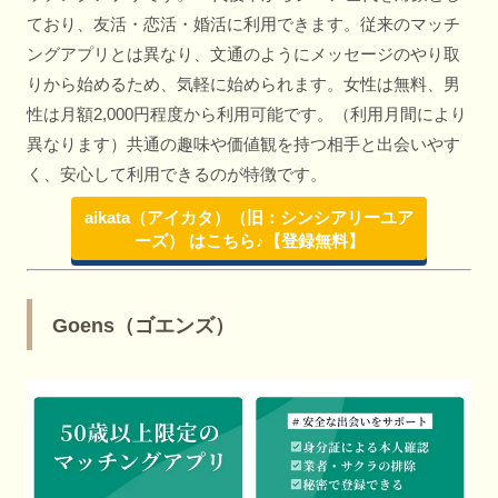
ており、友活・恋活・婚活に利用できます。従来のマッチ
ングアプリとは異なり、文通のようにメッセージのやり取
りから始めるため、気軽に始められます。女性は無料、男
性は月額2,000円程度から利用可能です。（利用月間により
異なります）共通の趣味や価値観を持つ相手と出会いやす
く、安心して利用できるのが特徴です。
aikata（アイカタ）（旧：シンシアリーユア
ーズ） はこちら♪【登録無料】
Goens（ゴエンズ）