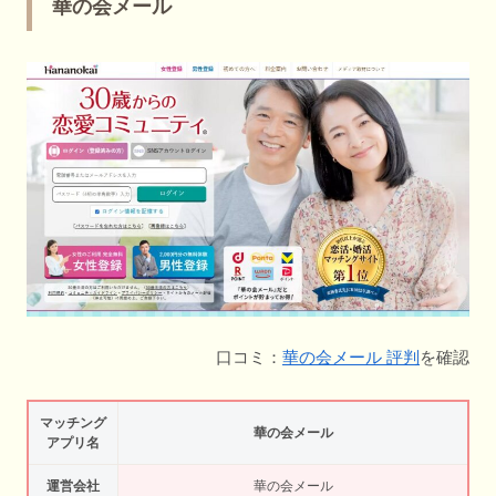
華の会メール
口コミ：
華の会メール 評判
を確認
マッチング
華の会メール
アプリ名
運営会社
華の会メール