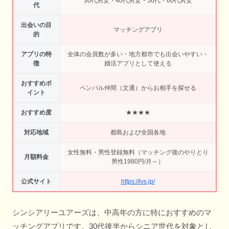
30代男女・40代男女・50代・60代男女
代
出会いの目
マッチングアプリ
的
アプリの特
全体の会員数が多い・地方都市でも出会いやすい・
徴
婚活アプリとして使える
おすすめポ
ペンパル仲間（文通）からお相手を探せる
イント
おすすめ度
★★★★
対応地域
都島および全国各地
女性無料・男性登録無料（マッチング後のやりとり
月額料金
男性1980円/月～）
公式サイト
https://lvs.jp/
シンシアリーユアーズは、中高年の方に特におすすめのマ
ッチングアプリです。30代後半からシニア世代を対象とし