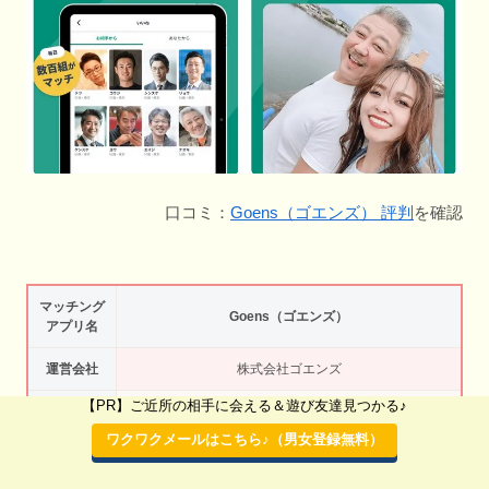
口コミ：
Goens（ゴエンズ） 評判
を確認
マッチング
Goens（ゴエンズ）
アプリ名
運営会社
株式会社ゴエンズ
【PR】ご近所の相手に会える＆遊び友達見つかる♪
会員数
50代60代の利用率が多め
ワクワクメールはこちら♪（男女登録無料）
ジャンル
パートナー作り・恋活アプリ・マッチングアプリ