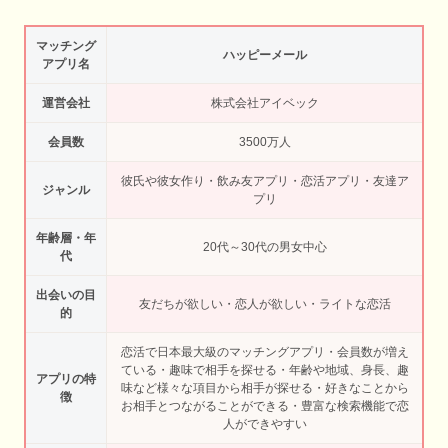
マッチング
ハッピーメール
アプリ名
運営会社
株式会社アイベック
会員数
3500万人
彼氏や彼女作り・飲み友アプリ・恋活アプリ・友達ア
ジャンル
プリ
年齢層・年
20代～30代の男女中心
代
出会いの目
友だちが欲しい・恋人が欲しい・ライトな恋活
的
恋活で日本最大級のマッチングアプリ・会員数が増え
ている・趣味で相手を探せる・年齢や地域、身長、趣
アプリの特
味など様々な項目から相手が探せる・好きなことから
徴
お相手とつながることができる・豊富な検索機能で恋
人ができやすい