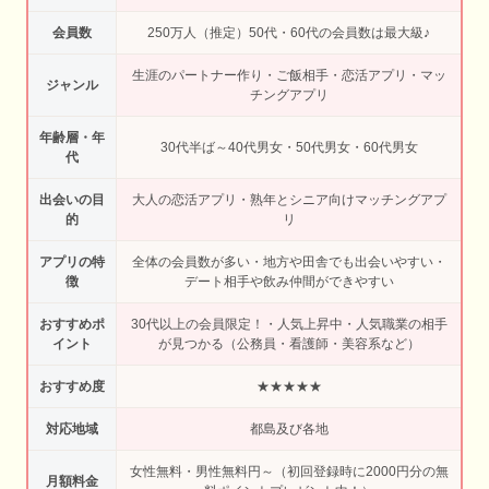
会員数
250万人（推定）50代・60代の会員数は最大級♪
生涯のパートナー作り・ご飯相手・恋活アプリ・マッ
ジャンル
チングアプリ
年齢層・年
30代半ば～40代男女・50代男女・60代男女
代
出会いの目
大人の恋活アプリ・熟年とシニア向けマッチングアプ
的
リ
アプリの特
全体の会員数が多い・地方や田舎でも出会いやすい・
徴
デート相手や飲み仲間ができやすい
おすすめポ
30代以上の会員限定！・人気上昇中・人気職業の相手
イント
が見つかる（公務員・看護師・美容系など）
おすすめ度
★★★★★
対応地域
都島及び各地
女性無料・男性無料円～（初回登録時に2000円分の無
月額料金