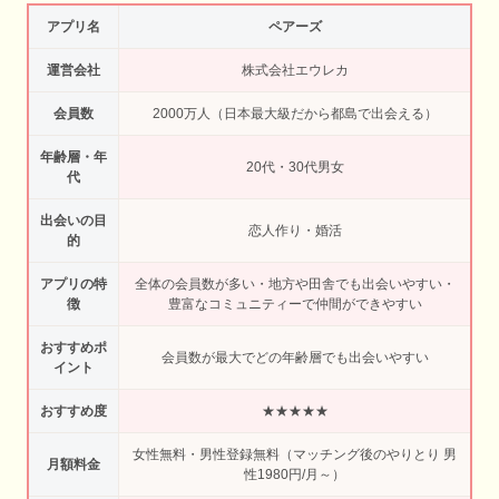
アプリ名
ペアーズ
運営会社
株式会社エウレカ
会員数
2000万人（日本最大級だから都島で出会える）
年齢層・年
20代・30代男女
代
出会いの目
恋人作り・婚活
的
アプリの特
全体の会員数が多い・地方や田舎でも出会いやすい・
徴
豊富なコミュニティーで仲間ができやすい
おすすめポ
会員数が最大でどの年齢層でも出会いやすい
イント
おすすめ度
★★★★★
女性無料・男性登録無料（マッチング後のやりとり 男
月額料金
性1980円/月～）