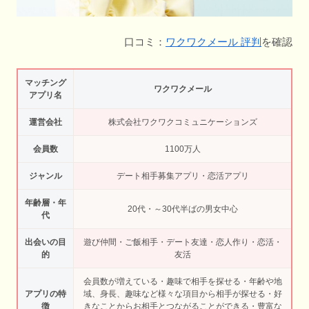
口コミ：
ワクワクメール 評判
を確認
マッチング
ワクワクメール
アプリ名
運営会社
株式会社ワクワクコミュニケーションズ
会員数
1100万人
ジャンル
デート相手募集アプリ・恋活アプリ
年齢層・年
20代・～30代半ばの男女中心
代
出会いの目
遊び仲間・ご飯相手・デート友達・恋人作り・恋活・
的
友活
会員数が増えている・趣味で相手を探せる・年齢や地
アプリの特
域、身長、趣味など様々な項目から相手が探せる・好
徴
きなことからお相手とつながることができる・豊富な