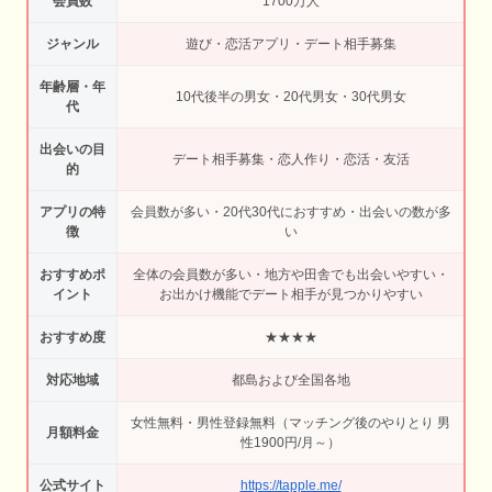
会員数
1700万人
ジャンル
遊び・恋活アプリ・デート相手募集
年齢層・年
10代後半の男女・20代男女・30代男女
代
出会いの目
デート相手募集・恋人作り・恋活・友活
的
アプリの特
会員数が多い・20代30代におすすめ・出会いの数が多
徴
い
おすすめポ
全体の会員数が多い・地方や田舎でも出会いやすい・
イント
お出かけ機能でデート相手が見つかりやすい
おすすめ度
★★★★
対応地域
都島および全国各地
女性無料・男性登録無料（マッチング後のやりとり 男
月額料金
性1900円/月～）
公式サイト
https://tapple.me/