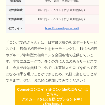
開催地域
都島・各地・各地方で対応
男性参加費
4070円～（イベントにより変動あり）
女性参加費
1320円～（イベントにより変動あり）
公式サイト
https://www.will-gocon.net/
「コンパで恋ぷらん」は、日本最大級の相席デートサービ
スです。店舗で相席デートをセッティングし、1対1の相席
やグループ参加型の相席コンを全国各地で提供していま
す。非常にユニークで、多くの方に人気のあるサービスで
す。会員登録は無料で、似ている芸能人のロゴを使って気
になる相手を選ぶことができるため、気軽に楽しむことが
できます。ぜひ、お気軽に参加してみてください！
Concoi-コンコイ（旧-コンパde恋ぷらん）は
こちら♪
クオカードを100名様にプレゼント中！
（登録無料♪）