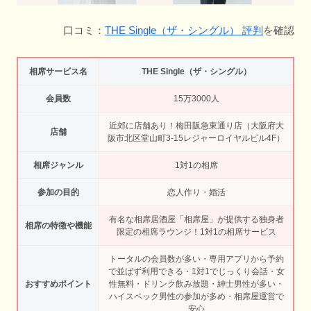
口コミ：
THE Single（ザ・シングル） 評判
を確認
相席サービス名
THE Single（ザ・シングル）
会員数
15万3000人
近郊に店舗あり！梅田阪急東通り店（大阪府大
店舗
阪市北区堂山町3-15レジャーロイヤルビル4F）
相席ジャンル
1対1の相席
参加の目的
恋人作り・婚活
有名な相席居酒屋「相席屋」が提供する独身者
相席の特徴や機能
限定の相席ラウンジ！1対1の相席サービス
トータルの会員数が多い・専用アプリから予約
で並ばず利用できる・1対1でじっくり会話・女
おすすめポイント
性無料・ドリンク飲み放題・紳士男性が多い・
ハイスペック男性の参加が多め・相席屋運営で
安心