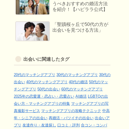
うべきおすすめの婚活方法
を紹介！【ハピララ公式】
「聖蹟桜ヶ丘で50代の方が
出会いを見つける方法」
出会いに関連したタグ
20代のマッチングアプリ
30代のマッチングアプリ
30代の
出会い
40代のマッチングアプリ
40代の婚活
50代のマッ
チングアプリ
50代の出会い
60代のマッチングアプリ
2025年の恋愛運・恋占い・恋愛占い
AI婚活
LGBTQの出
会い方・マッチングアプリの特集
マッチングアプリの写
真撮影サービス
マッチングアプリの攻略テクニック
中高
年・シニアの出会い
再婚活・バツイチの出会い
出会いア
プリ
友達作り・友達探し
口コミ・評判
合コン・コンパ