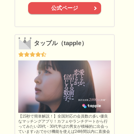
公式ページ
タップル（tapple）
【15秒で簡単解説！】全国対応の会員数の多い優良
なマッチングアプリ！カフェやランチデートから行
ってみたい20代・30代半ばの男女が積極的に出会っ
ています♪おでかけ機能を使えば24時間以内に直接会