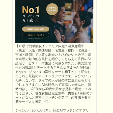
【15秒で簡単解説！】エリア限定で会員急増中！
（東京・大阪・関西地区・名古屋・福岡・北海道・
宮城・静岡）で上質な出会いを求めたい方必見！完
全自動で魅力的な異性を紹介してもらえる注目のAI
恋活サービス！日常生活に刺激を求めたい男女急増
中♪今週は誰とデートする？そんな答えをAIが解決！
あなたにぴったりの異性をデート相手として紹介し
てくれる最新のマッチングアプリです。自分でいい
ねをしないで、タイプの人が目の前に現れたらどう
でしょう？まさにAIの時代って実感しませんか。刺
激の欲しい20代から30代の男女は是非一度使ってみ
てください。現在女性は完全無料！男性も1回目のデ
ートがなんと無料！マッチングアプリの常識を覆す
新サービスを展開中♡
ジャンル：20代30代向け 完全AIマッチングアプリ