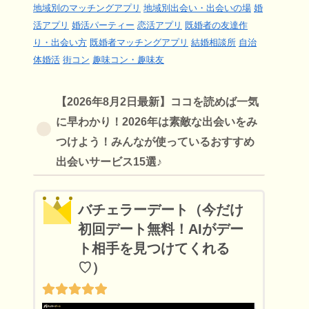
地域別のマッチングアプリ
地域別出会い・出会いの場
婚
活アプリ
婚活パーティー
恋活アプリ
既婚者の友達作
り・出会い方
既婚者マッチングアプリ
結婚相談所
自治
体婚活
街コン
趣味コン・趣味友
【2026年8月2日最新】ココを読めば一気
に早わかり！2026年は素敵な出会いをみ
つけよう！みんなが使っているおすすめ
出会いサービス15選♪
バチェラーデート（今だけ
初回デート無料！AIがデー
ト相手を見つけてくれる
♡）