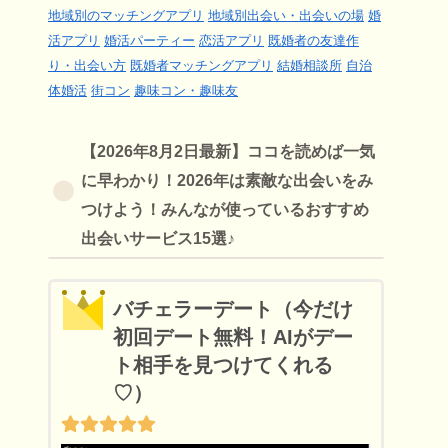
地域別のマッチングアプリ
地域別出会い・出会いの場
婚
活アプリ
婚活パーティー
恋活アプリ
既婚者の友達作
り・出会い方
既婚者マッチングアプリ
結婚相談所
自治
体婚活
街コン
趣味コン・趣味友
【2026年8月2日最新】ココを読めば一気
に早わかり！2026年は素敵な出会いをみ
つけよう！みんなが使っているおすすめ
出会いサービス15選♪
バチェラーデート（今だけ
初回デート無料！AIがデー
ト相手を見つけてくれる
♡）