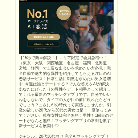
【15秒で簡単解説！】エリア限定で会員急増中！
（東京・大阪・関西地区・名古屋・福岡・北海道・
宮城・静岡）で上質な出会いを求めたい方必見！完
全自動で魅力的な異性を紹介してもらえる注目のAI
恋活サービス！日常生活に刺激を求めたい男女急増
中♪今週は誰とデートする？そんな答えをAIが解決！
あなたにぴったりの異性をデート相手として紹介し
てくれる最新のマッチングアプリです。自分でいい
ねをしないで、タイプの人が目の前に現れたらどう
でしょう？まさにAIの時代って実感しませんか。刺
激の欲しい20代から30代の男女は是非一度使ってみ
てください。現在女性は完全無料！男性も1回目のデ
ートがなんと無料！マッチングアプリの常識を覆す
新サービスを展開中♡
ジャンル：20代30代向け 完全AIマッチングアプリ