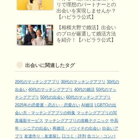
リで理想のパートナーとの
出会いを実現しませんか？
【ハピララ公式】
【相模大野で婚活】出会い
のプロが厳選して婚活方法
を紹介！【ハピララ公式】
出会いに関連したタグ
20代のマッチングアプリ
30代のマッチングアプリ
30代の
出会い
40代のマッチングアプリ
40代の婚活
50代のマッ
チングアプリ
50代の出会い
60代のマッチングアプリ
2025年の恋愛運・恋占い・恋愛占い
AI婚活
LGBTQの出
会い方・マッチングアプリの特集
マッチングアプリの写
真撮影サービス
マッチングアプリの攻略テクニック
中高
年・シニアの出会い
再婚活・バツイチの出会い
出会いア
プリ
友達作り・友達探し
口コミ・評判
合コン・コンパ