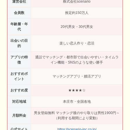
運営会社
株式会社scenario
会員数
推定約150万人
年齢層・年
20代男女・30代男女
代
出会いの目
楽しい恋人作り・恋活
的
アプリの特
通話でマッチング・都市部で出会いやすい・タイムラ
徴
イン機能・SNSのような使い勝手
おすすめポ
マッチングアプリ・婚活アプリ
イント
おすすめ度
★★★★☆
対応地域
本庄市・全国各地
男女登録無料 マッチング後のやり取りは男性1900円～
月額料金
（利用する期間により変動）
公式サイト
https://scenario-inc.co.jp/