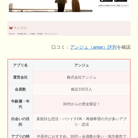
口コミ：
アンジュ（ange）評判
を確認
アプリ名
アンジュ
運営会社
株式会社アンジュ
会員数
推定150万人
年齢層・年
30代からの男女限定！
代
出会いの目
真面目な恋活・バツイチOK・再婚希望の方が多いアプ
的
リ・恋活
アプリの特
中高年におすすめ。30代～会員数が多い・地方都市で