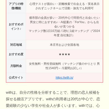
アプリの特
心理テストが面白い・距離検索で出会える・実名表示
徴/機能
されずニックネームで活動・旅先でも利用可
都市部の会員が多い・20代中心で同世代と出会いたい
男女に特におすすめ♪・AI提案の「ForYou」からも出
おすすめポ
会いが見つかる
イント♪
マッチング数1日10万組 / 1秒に1組マッチング（*2024
年度 自社集計）
対応地域
本庄市および全国各地
おすすめ度
★★★★
女性無料・男性登録無料（マッチング後のやりとり 男
月額料金
性1540円～ /1週間お試し♪）
公式サイト
https://with.is/
withは、自分の性格を分析することで、理想の恋人候補を
探せる婚活アプリです。withの利用者は20代が中心で、恋
愛経験の少ない学生や社会人が多くいます。withでは、心