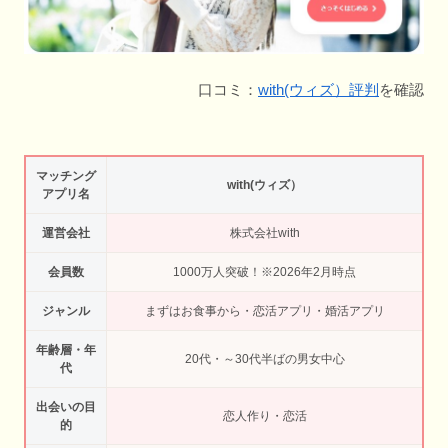
口コミ：
with(ウィズ）評判
を確認
マッチング
with(ウィズ）
アプリ名
運営会社
株式会社with
会員数
1000万人突破！※2026年2月時点
ジャンル
まずはお食事から・恋活アプリ・婚活アプリ
年齢層・年
20代・～30代半ばの男女中心
代
出会いの目
恋人作り・恋活
的