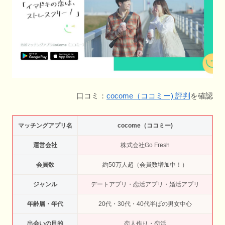
口コミ：
cocome（ココミー) 評判
を確認
マッチングアプリ名
cocome（ココミー)
運営会社
株式会社Go Fresh
会員数
約50万人超（会員数増加中！）
ジャンル
デートアプリ・恋活アプリ・婚活アプリ
年齢層・年代
20代・30代・40代半ばの男女中心
出会いの目的
恋人作り・恋活