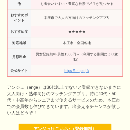
徴
も出会いやすい・豊富な検索で相手が見つかる
おすすめポ
本庄市で大人の方向けのマッチングアプリ
イント
おすすめ度
★★★★★
対応地域
本庄市・全国各地
男女登録無料 男性1566円～（利用する期間により変
月額料金
動）
公式サイト
https://ange.gift/
アンジュ（ange）は30代以上でないと登録できないまさに
大人向け・熟年向けのマッチングアプリ。特に40代・50
代・中高年からシニアまで使えるサービスのため、本庄市
での会員数も伸びてきています。出会えるチャンスが欲し
い人はどうぞ！
アンジュはこちら♪（登録無料）