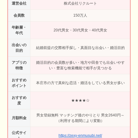
運営会社
株式会社リクルート
会員数
150万人
年齢層・
20代男女・30代男女・40代男女
年代
出会いの
結婚前提の交際相手探し・真面目な出会い・婚活目的
目的
アプリの
婚活目的の会員数が多い・地方や田舎でも出会いやす
特徴
い・豊富な検索機能で相手が見つかる
おすすめ
本庄市の方で真剣な恋活・婚活をしている男女が多い
ポイント
おすすめ
★★★★☆
度
男女登録無料 マッチング後のやりとり 男女2640円～
月額料金
（利用する期間により変動）
公式サイ
https://zexy-enmusubi.net/