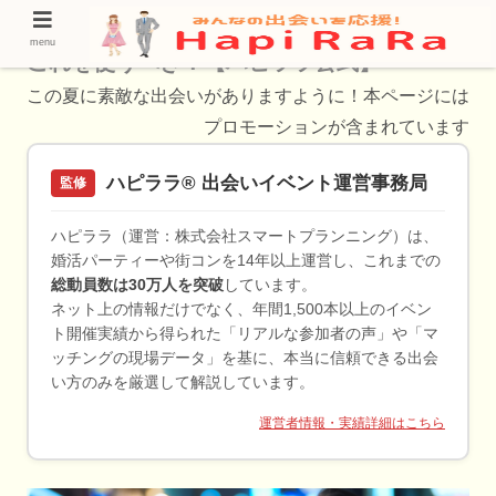
【本庄市で婚活】推しはこれ！婚活するなら
menu
これを使うべき！【ハピララ公式】
この夏に素敵な出会いがありますように！本ページには
プロモーションが含まれています
ハピララ® 出会いイベント運営事務局
監修
ハピララ（運営：株式会社スマートプランニング）は、
婚活パーティーや街コンを14年以上運営し、これまでの
総動員数は30万人を突破
しています。
ネット上の情報だけでなく、年間1,500本以上のイベン
ト開催実績から得られた「リアルな参加者の声」や「マ
ッチングの現場データ」を基に、本当に信頼できる出会
い方のみを厳選して解説しています。
運営者情報・実績詳細はこちら