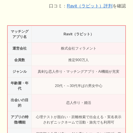
口コミ：
Ravit（ラビット）評判
を確認
マッチング
Ravit（ラビット）
アプリ名
運営会社
株式会社フィラメント
会員数
推定900万人
ジャンル
真剣な恋人作り・マッチングアプリ・AI機能が充実
年齢層・年
20代・～30代半ばの男女中心
代
出会いの目
恋人作り・婚活
的
アプリの特
心理テストが面白い・距離検索で出会える・実名表示
徴/機能
されずニックネームで活動・旅先でも利用可