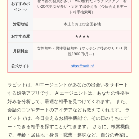
都市部の会員が多い・AIの優れたマッチングアプ・若
おすすめポ
い20代男女が多い・近所で出会える（今日会えるデー
イント♪
ト相手検索可）
対応地域
本庄市および全国各地
おすすめ度
★★★★
女性無料・男性登録無料（マッチング後のやりとり 男
月額料金
性1900円/月～）
公式サイト
https://ravit.jp/
ラビットは、AIエージェントがあなたの出会いをサポート
する婚活アプリです。 AIエージェントは、あなたの性格や
好みを分析して、最適な相手を見つけてくれます。 また、
会話のコツやデートのアイデアなども教えてくれます。 ラ
ビットでは、今日会えるお相手機能で、その日のうちにデ
ートできる相手を探すことができます。 さらに、検索機能
で、年齢・居住地・身長・職業・趣味など、自分の希望に