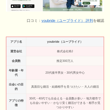
口コミ：
youbride（ユーブライド） 評判
を確認
アプリ名
youbride（ユーブライド）
運営会社
株式会社IBJ
会員数
推定300万人
年齢層・年
20代後半男女・30代男女中心
代
出会いの目
真面目な婚活・結婚相手を見つけたい・大人の婚活
的
30代・40代でも出会える・会員数が多い・地方都市で
アプリの特
も出会いやすい・かなり安く婚活ができる・相手が見
徴
つかりやすい