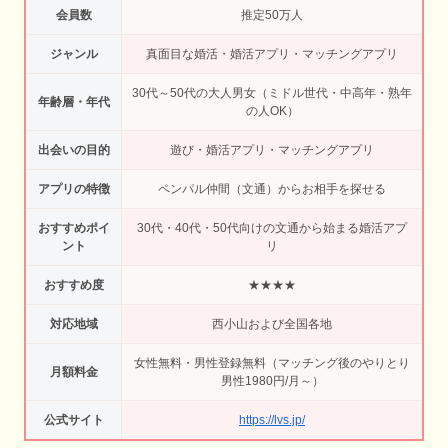
会員数
推定50万人
ジャンル
真面目な婚活・婚活アプリ・マッチングアプリ
30代～50代の大人男女（ミドル世代・中高年・熟年
年齢層・年代
の人OK）
出会いの目的
遊び・婚活アプリ・マッチングアプリ
アプリの特徴
ペンパル仲間（文通）からお相手を探せる
おすすめポイ
30代・40代・50代向けの文通から始まる婚活アプ
ント
リ
おすすめ度
★★★★
対応地域
西小山および全国各地
女性無料・男性登録無料（マッチング後のやりとり
月額料金
男性1980円/月～）
公式サイト
https://lvs.jp/