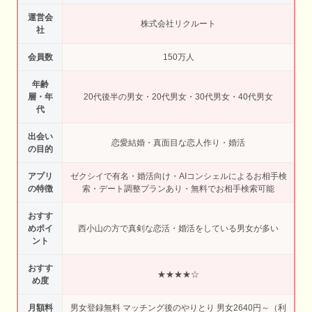
運営会
株式会社リクルート
社
会員数
150万人
年齢
層・年
20代後半の男女・20代男女・30代男女・40代男女
代
出会い
恋愛結婚・真面目な恋人作り・婚活
の目的
アプリ
ゼクシイで有名・婚活向け・AIコンシェルによるお相手検
の特徴
索・デート調整プランあり・無料でお相手検索可能
おすす
めポイ
西小山の方で真剣な恋活・婚活をしている男女が多い
ント
おすす
★★★★☆
め度
月額料
男女登録無料 マッチング後のやりとり 男女2640円～（利