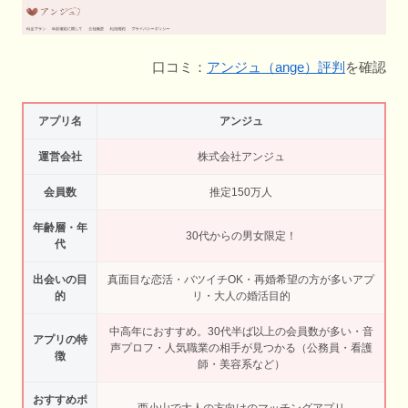
口コミ：
アンジュ（ange）評判
を確認
アプリ名
アンジュ
運営会社
株式会社アンジュ
会員数
推定150万人
年齢層・年
30代からの男女限定！
代
出会いの目
真面目な恋活・バツイチOK・再婚希望の方が多いアプ
的
リ・大人の婚活目的
中高年におすすめ。30代半ば以上の会員数が多い・音
アプリの特
声プロフ・人気職業の相手が見つかる（公務員・看護
徴
師・美容系など）
おすすめポ