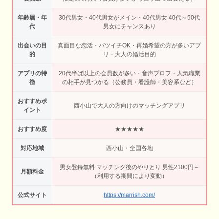
年齢層・年
30代男女・40代男女がメイン・40代男女 40代～50代
代
男女にチャンスあり
出会いの目
真面目な恋活・バツイチOK・再婚希望の方が多いアプ
的
リ・大人の婚活目的
アプリの特
20代半ば以上の会員数が多い・音声プロフ・人気職業
徴
の相手が見つかる（公務員・看護師・美容系など）
おすすめポ
西小山で大人の方向けのマッチングアプリ
イント
おすすめ度
★★★★★
対応地域
西小山・全国各地
男女登録無料 マッチング後のやりとり 男性2100円～
月額料金
（利用する期間により変動）
公式サイト
https://marrish.com/