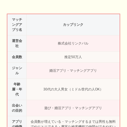
マッチ
ングア
カップリンク
プリ名
運営会
株式会社リンクバル
社
会員数
推定50万人
ジャン
婚活アプリ・マッチングアプリ
ル
年齢
層・年
30代の大人男女（ミドル世代の人OK）
代
出会い
遊び・婚活アプリ・マッチングアプリ
の目的
アプリ
会員数が増えている・マッチングするまでは男性も無料
の特徴
でやりとりできる・豊富な検索機能で仲間ができやすい