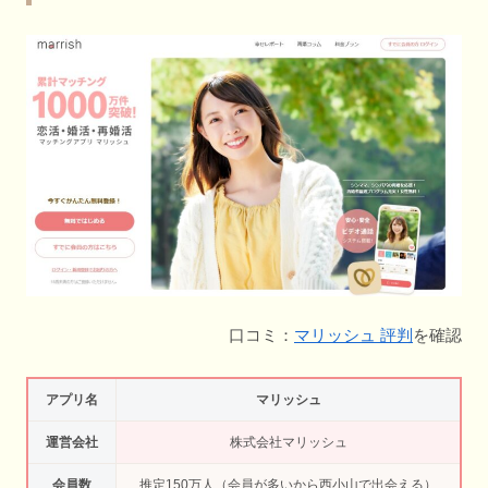
口コミ：
マリッシュ 評判
を確認
アプリ名
マリッシュ
運営会社
株式会社マリッシュ
会員数
推定150万人（会員が多いから西小山で出会える）