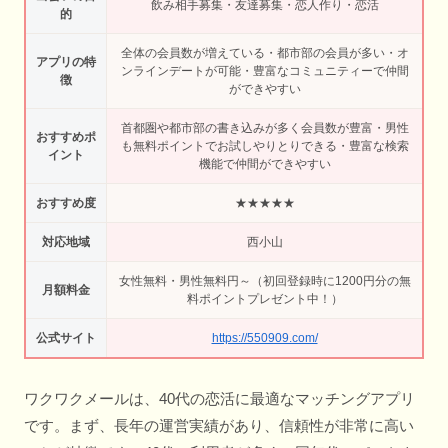
飲み相手募集・友達募集・恋人作り・恋活
的
全体の会員数が増えている・都市部の会員が多い・オ
アプリの特
ンラインデートが可能・豊富なコミュニティーで仲間
徴
ができやすい
首都圏や都市部の書き込みが多く会員数が豊富・男性
おすすめポ
も無料ポイントでお試しやりとりできる・豊富な検索
イント
機能で仲間ができやすい
おすすめ度
★★★★★
対応地域
西小山
女性無料・男性無料円～（初回登録時に1200円分の無
月額料金
料ポイントプレゼント中！）
公式サイト
https://550909.com/
ワクワクメールは、40代の恋活に最適なマッチングアプリ
です。まず、長年の運営実績があり、信頼性が非常に高い