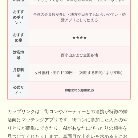
おすす
全体の会員数が多い・地方や田舎でも出会いやすい・婚
めポイ
活アプリとして使える
ント
おすす
★★★★
め度
対応地
西小山および全国各地
域
月額料
女性無料・男性1400円～（利用する期間により変動）
金
公式サ
https://couplink.jp
イト
カップリンクは、街コンやパーティーとの連携が特徴の婚
活向けマッチングアプリです。街コンに参加した人とのや
りとりが簡単にできたり、AIがあなたにぴったりの相手を
見つけてくれたりします。真面目な出会いを求める人にお