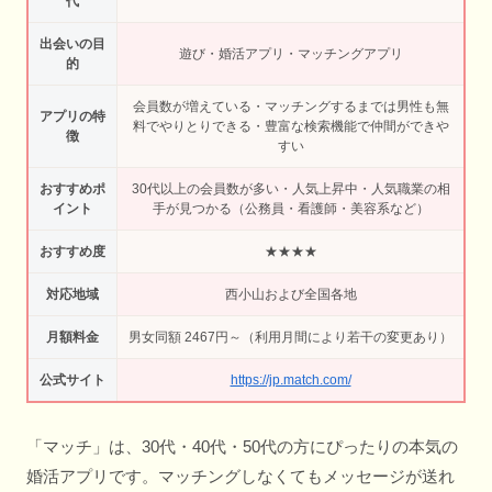
代
出会いの目
遊び・婚活アプリ・マッチングアプリ
的
会員数が増えている・マッチングするまでは男性も無
アプリの特
料でやりとりできる・豊富な検索機能で仲間ができや
徴
すい
おすすめポ
30代以上の会員数が多い・人気上昇中・人気職業の相
イント
手が見つかる（公務員・看護師・美容系など）
おすすめ度
★★★★
対応地域
西小山および全国各地
月額料金
男女同額 2467円～（利用月間により若干の変更あり）
公式サイト
https://jp.match.com/
「マッチ」は、30代・40代・50代の方にぴったりの本気の
婚活アプリです。マッチングしなくてもメッセージが送れ