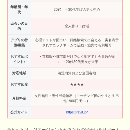
年齢層・年
20代・～30代半ばの男女中心
代
出会いの目
恋人作り・婚活
的
アプリの特
心理テストが面白い・距離検索で出会える・実名表示
徴/機能
されずニックネームで活動・旅先でも利用可
おすすめポ
・首都圏や都市部だけでなく地方でも会員数が多
イント♪
い ・20代30代男女が大半
対応地域
清澄白河および全国各地
おすすめ度
★★★★
女性無料・男性登録無料（マッチング後のやりとり 男
月額料金
性1900円/月～）
公式サイト
https://ravit.jp/
ラビットは、AIエージェントがあなたの出会いをサポート