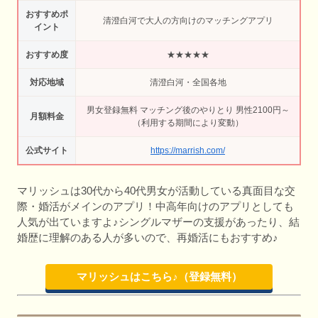
おすすめポ
清澄白河で大人の方向けのマッチングアプリ
イント
おすすめ度
★★★★★
対応地域
清澄白河・全国各地
男女登録無料 マッチング後のやりとり 男性2100円～
月額料金
（利用する期間により変動）
公式サイト
https://marrish.com/
マリッシュは30代から40代男女が活動している真面目な交
際・婚活がメインのアプリ！中高年向けのアプリとしても
人気が出ていますよ♪シングルマザーの支援があったり、結
婚歴に理解のある人が多いので、再婚活にもおすすめ♪
マリッシュはこちら♪（登録無料）