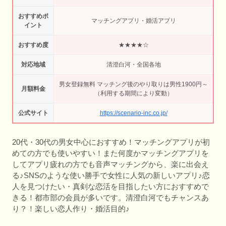
おすすめポ
マッチングアプリ・婚活アプリ
イント
おすすめ度
★★★★☆
対応地域
清澄白河・全国各地
男女登録無料 マッチング後のやり取りは男性1900円～
月額料金
（利用する期間により変動）
公式サイト
https://scenario-inc.co.jp/
20代・30代の男女中心におすすめ！マッチングアプリが初
めての方でも使いやすい！また何度かマッチングアプリを
してアプリ疲れの方でも音声マッチングから、楽に出会え
る♪SNSのような使い勝手で女性に人気の新しいアプリ♪恋
人を見つけたい・真剣な恋活を目指したい方におすすめで
きる！都市部の会員が多いです。清澄白河でもチャンスあ
り？！楽しい恋人作り・婚活目的♪