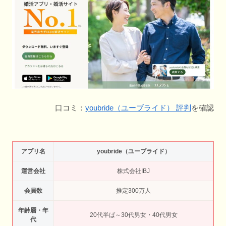
口コミ：
youbride（ユーブライド） 評判
を確認
アプリ名
youbride（ユーブライド）
運営会社
株式会社IBJ
会員数
推定300万人
年齢層・年
20代半ば～30代男女・40代男女
代