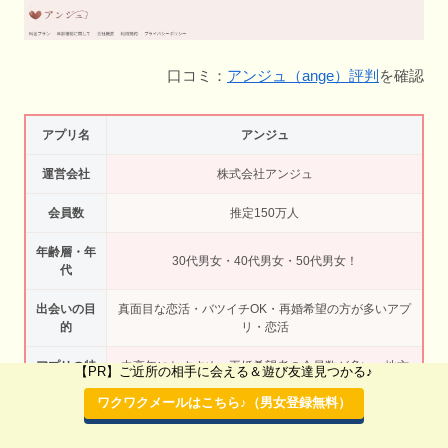
口コミ：
アンジュ（ange）評判
を確認
アプリ名
アンジュ
運営会社
株式会社アンジュ
会員数
推定150万人
年齢層・年
30代男女・40代男女・50代男女！
代
出会いの目
真面目な恋活・バツイチOK・再婚希望の方が多いアプ
的
リ・恋活
アプリの特
中高年におすすめ。再婚希望者の会員数が多い・地方
【PR】ご近所の相手に会える＆遊び友達見つかる♪
徴
都市でも出会いやすい・婚活アプリとして使える
ワクワクメールはこちら♪（男女登録無料）
おすすめポ
清澄白河で大人の方向けのマッチングアプリ
イント