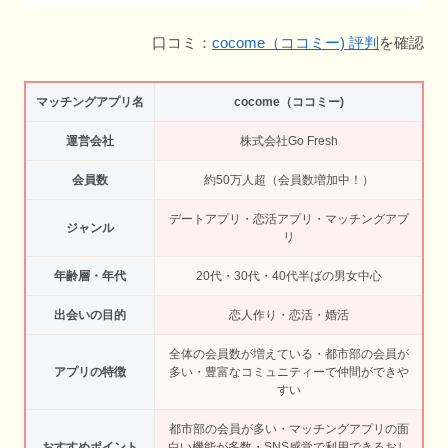
口コミ：
cocome（ココミー) 評判
を確認
マッチングアプリ名
cocome（ココミー)
運営会社
株式会社Go Fresh
会員数
約50万人超（会員数増加中！）
デートアプリ・恋活アプリ・マッチングアプ
ジャンル
リ
年齢層・年代
20代・30代・40代半ばの男女中心
出会いの目的
恋人作り・恋活・婚活
全体の会員数が増えている・都市部の会員が
アプリの特徴
多い・豊富なコミュニティーで仲間ができや
すい
都市部の会員が多い・マッチングアプリの面
おすすめポイント
白い機能が多数・SNS感覚で利用できるおし