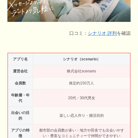
口コミ：
シナリオ 評判
を確認
アプリ名
シナリオ（scenario）
運営会社
株式会社scenario
会員数
推定約150万人
年齢層・年
20代・30代男女
代
出会いの目
楽しい恋人作り・婚活目的
的
アプリの特
都市部の会員数が多い・地方や田舎でも出会いやす
徴
い・豊富なコミュニティーで仲間ができやすい