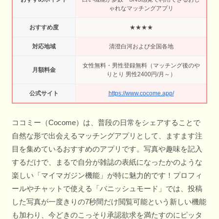
ゃれなマッチングアプリ
おすすめ度
★★★★
対応地域
清澄白河および全国各地
女性無料・男性登録無料（マッチング後のや
月額料金
りとり 男性2400円/月～）
公式サイト
https://www.cocome.app/
ココミー（Cocome）は、普段の日常をシェアすることで
自然な形で出会えるマッチングアプリとして、ますます注
目を集めているおすすめのアプリです。写真や趣味を記入
するだけで、まるで自分が雑誌の表紙になったかのような
楽しい「マイマガジン機能」が特に魅力的です！プロフィ
ールやチャットで使える「バニッシュモード」では、投稿
した写真が一度きりの7秒間だけ閲覧可能という新しい機能
も加わり、今どきのこっそり承認欲求を満たすのにピッタ