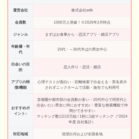
運営会社
株式会社with
会員数
1000万人突破！※2026年2月時点
ジャンル
まずはお食事から・恋活アプリ・婚活アプリ
年齢層・年
20代・～30代半ばの男女中心
代
出会いの目
恋人作り・恋活・婚活
的
アプリの特
心理テストが面白い・距離検索で出会える・実名表示
徴/機能
されずニックネームで活動・旅先でも利用可
首都圏や都市部の会員数が多い・20代中心で同世代と
出会いたい男女に特におすすめ♪・豊富な検索機能で仲
おすすめポ
間ができやすい
イント♪
マッチング数1日10万組 / 1秒に1組マッチング（*2024
年度 自社集計）
対応地域
清澄白河および全国各地