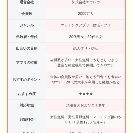
運営会社
株式会社エウレカ
会員数
2000万人
ジャンル
マッチングアプリ・婚活アプリ
年齢層・年代
20代男女・30代男女
出会いの目的
恋人作り・婚活
会員数が多い・女性無料でやりとりできる・
アプリの特徴
豊富な検索機能で仲間ができやすい
全体の会員数が多い・地方や田舎でも出会い
おすすめポイント
やすい・20代の大半が利用した経験がある
おすすめ度
★★★★
対応地域
清澄白河および全国各地
女性無料・男性登録無料（マッチング後のや
月額料金
りとり 男性1980円/月～）