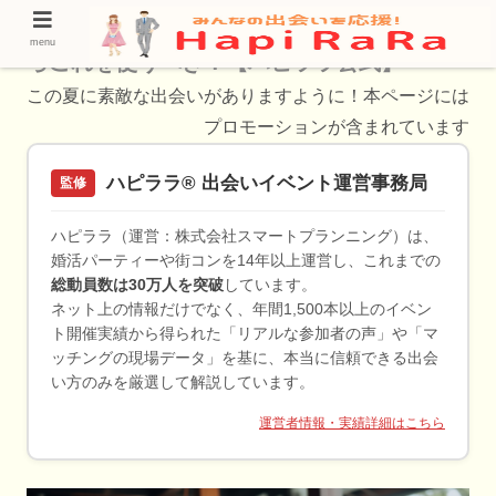
【清澄白河の婚活】で推しをする婚活するな
menu
らこれを使うべき！【ハピララ公式】
この夏に素敵な出会いがありますように！本ページには
プロモーションが含まれています
ハピララ® 出会いイベント運営事務局
監修
ハピララ（運営：株式会社スマートプランニング）は、
婚活パーティーや街コンを14年以上運営し、これまでの
総動員数は30万人を突破
しています。
ネット上の情報だけでなく、年間1,500本以上のイベン
ト開催実績から得られた「リアルな参加者の声」や「マ
ッチングの現場データ」を基に、本当に信頼できる出会
い方のみを厳選して解説しています。
運営者情報・実績詳細はこちら