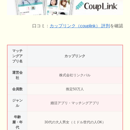
口コミ：
カップリンク（couplink） 評判
を確認
マッチ
ングア
カップリンク
プリ名
運営会
株式会社リンクバル
社
会員数
推定50万人
ジャン
婚活アプリ・マッチングアプリ
ル
年齢
層・年
30代の大人男女（ミドル世代の人OK）
代