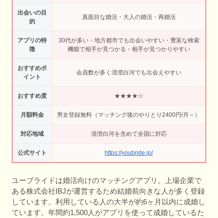
出会いの目
真面目な婚活・大人の婚活・再婚活
的
アプリの特
30代が多い・地方都市でも出会いやすい・豊富な検索
徴
機能で相手が見つかる・相手が見つかりやすい
おすすめポ
会員数が多く清澄白河でも出会えやすい
イント
おすすめ度
★★★★☆
月額料金
男女登録無料（マッチング後のやりとり2400円/月～）
対応地域
清澄白河を含めて全国に対応
公式サイト
https://youbride.jp/
ユーブライドは婚活向けのマッチングアプリ。上場企業で
ある株式会社IBJが運営するため結婚前向きな人が多く登録
しています。利用している人の大半が約6ヶ月以内に成婚し
ています。年間約1,500人がアプリを使って成婚しているた