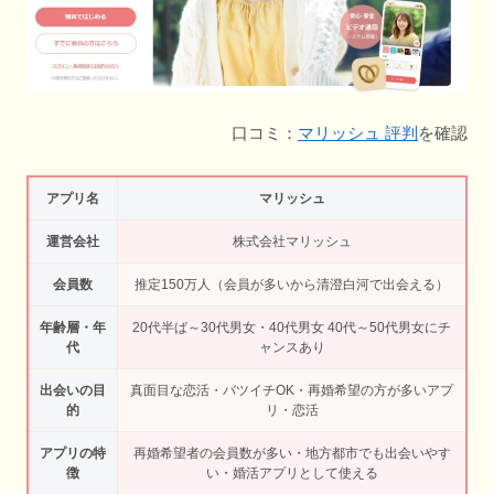
口コミ：
マリッシュ 評判
を確認
アプリ名
マリッシュ
運営会社
株式会社マリッシュ
会員数
推定150万人（会員が多いから清澄白河で出会える）
年齢層・年
20代半ば～30代男女・40代男女 40代～50代男女にチ
代
ャンスあり
出会いの目
真面目な恋活・バツイチOK・再婚希望の方が多いアプ
的
リ・恋活
アプリの特
再婚希望者の会員数が多い・地方都市でも出会いやす
徴
い・婚活アプリとして使える