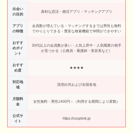
出会い
真剣な恋活・婚活アプリ・マッチングアプリ
の目的
アプリ
会員数が増えている・マッチングするまでは男性も無料
の特徴
でやりとりできる・豊富な検索機能で仲間ができやすい
おすす
30代以上の会員数が多い・人気上昇中・人気職業の相手
めポイ
が見つかる（公務員・看護師・美容系など）
ント
おすす
★★★★
め度
対応地
清澄白河および全国各地
域
月額料
女性無料・男性1400円～（利用する期間により変動）
金
公式サ
https://couplink.jp
イト