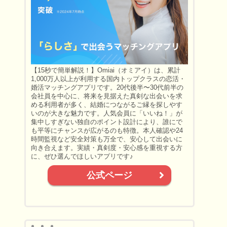
【15秒で簡単解説！】Omiai（オミアイ）は、累計
1,000万人以上が利用する国内トップクラスの恋活・
婚活マッチングアプリです。20代後半〜30代前半の
会社員を中心に、将来を見据えた真剣な出会いを求
める利用者が多く、結婚につながるご縁を探しやす
いのが大きな魅力です。人気会員に「いいね！」が
集中しすぎない独自のポイント設計により、誰にで
も平等にチャンスが広がるのも特徴。本人確認や24
時間監視など安全対策も万全で、安心して出会いに
向き合えます。実績・真剣度・安心感を重視する方
に、ぜひ選んでほしいアプリです♪
公式ページ