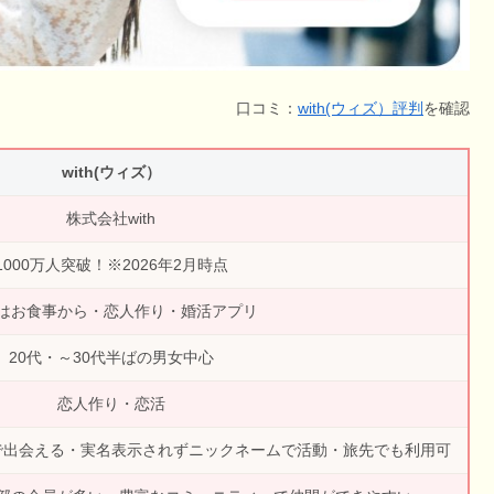
口コミ：
with(ウィズ）評判
を確認
with(ウィズ）
株式会社with
1000万人突破！※2026年2月時点
はお食事から・恋人作り・婚活アプリ
20代・～30代半ばの男女中心
恋人作り・恋活
で出会える・実名表示されずニックネームで活動・旅先でも利用可