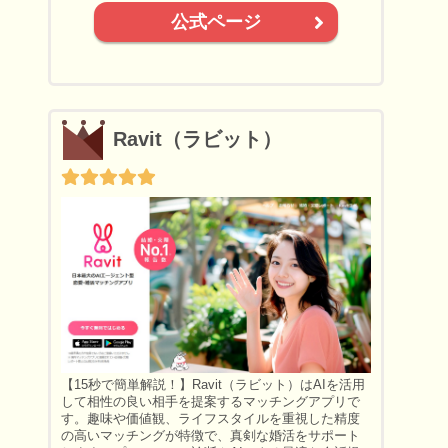
公式ページ
Ravit（ラビット）
【15秒で簡単解説！】Ravit（ラビット）はAIを活用
して相性の良い相手を提案するマッチングアプリで
す。趣味や価値観、ライフスタイルを重視した精度
の高いマッチングが特徴で、真剣な婚活をサポート