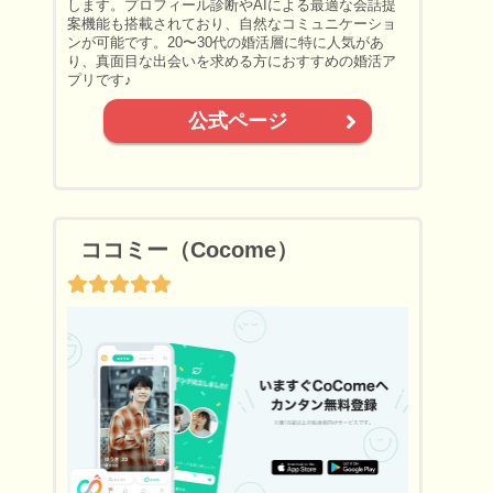
します。プロフィール診断やAIによる最適な会話提
案機能も搭載されており、自然なコミュニケーショ
ンが可能です。20〜30代の婚活層に特に人気があ
り、真面目な出会いを求める方におすすめの婚活ア
プリです♪
公式ページ
ココミー（Cocome）