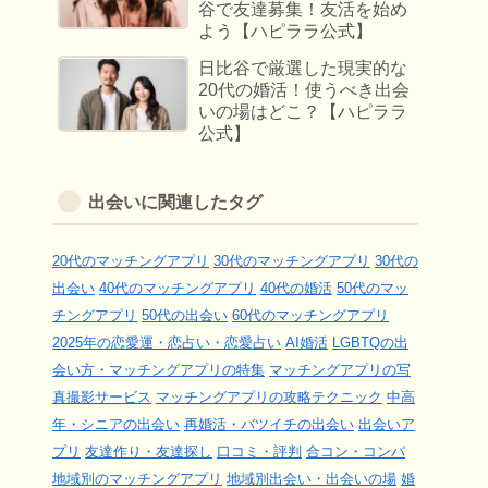
谷で友達募集！友活を始め
よう【ハピララ公式】
日比谷で厳選した現実的な
20代の婚活！使うべき出会
いの場はどこ？【ハピララ
公式】
出会いに関連したタグ
20代のマッチングアプリ
30代のマッチングアプリ
30代の
出会い
40代のマッチングアプリ
40代の婚活
50代のマッ
チングアプリ
50代の出会い
60代のマッチングアプリ
2025年の恋愛運・恋占い・恋愛占い
AI婚活
LGBTQの出
会い方・マッチングアプリの特集
マッチングアプリの写
真撮影サービス
マッチングアプリの攻略テクニック
中高
年・シニアの出会い
再婚活・バツイチの出会い
出会いア
プリ
友達作り・友達探し
口コミ・評判
合コン・コンパ
地域別のマッチングアプリ
地域別出会い・出会いの場
婚