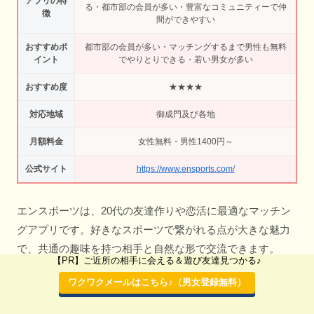
アプリの特
る・都市部の会員が多い・豊富なコミュニティーで仲
徴
間ができやすい
おすすめポ
都市部の会員が多い・マッチングするまで男性も無料
イント
でやりとりできる・若い男女が多い
おすすめ度
★★★★
対応地域
御成門及び各地
月額料金
女性無料・男性1400円～
公式サイト
https://www.ensports.com/
エンスポーツは、20代の友達作りや恋活に最適なマッチン
グアプリです。好きなスポーツで繋がれる点が大きな魅力
で、共通の趣味を持つ相手と自然な形で交流できます。
【PR】ご近所の相手に会える＆遊び友達見つかる♪
エンスポーツはこちら♪（登録無料）
ワクワクメールはこちら♪（男女登録無料）