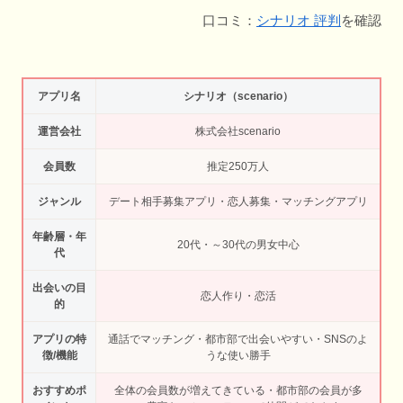
口コミ：
シナリオ 評判
を確認
アプリ名
シナリオ（scenario）
運営会社
株式会社scenario
会員数
推定250万人
ジャンル
デート相手募集アプリ・恋人募集・マッチングアプリ
年齢層・年
20代・～30代の男女中心
代
出会いの目
恋人作り・恋活
的
アプリの特
通話でマッチング・都市部で出会いやすい・SNSのよ
徴/機能
うな使い勝手
おすすめポ
全体の会員数が増えてきている・都市部の会員が多