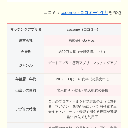
口コミ：
cocome（ココミー) 評判
を確認
マッチングアプリ名
cocome（ココミー)
運営会社
株式会社Go Fresh
会員数
約50万人超（会員数増加中！）
デートアプリ・恋活アプリ・マッチングアプ
ジャンル
リ
年齢層・年代
20代・30代・40代半ばの男女中心
出会いの目的
恋人作り・恋活・彼氏彼女の募集
自分のプロフィールを雑誌表紙のように魅せ
る「マガジン」機能が面白い・距離検索で出
アプリの特徴
会える・バニッシュ機能で消える投稿が可能
能・旅先でも利用可
首都圏や都市部の会員数が多い・面白い機能