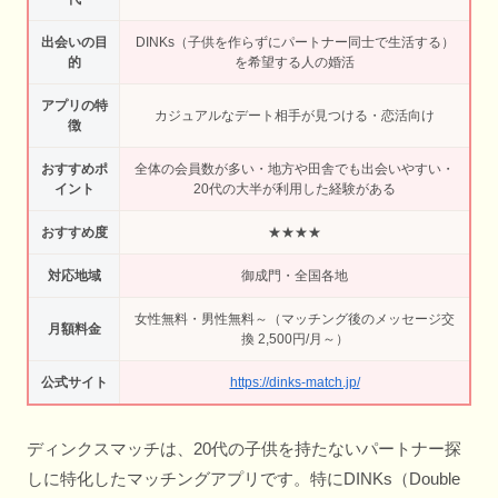
出会いの目
DINKs（子供を作らずにパートナー同士で生活する）
的
を希望する人の婚活
アプリの特
カジュアルなデート相手が見つける・恋活向け
徴
おすすめポ
全体の会員数が多い・地方や田舎でも出会いやすい・
イント
20代の大半が利用した経験がある
おすすめ度
★★★★
対応地域
御成門・全国各地
女性無料・男性無料～（マッチング後のメッセージ交
月額料金
換 2,500円/月～）
公式サイト
https://dinks-match.jp/
ディンクスマッチは、20代の子供を持たないパートナー探
しに特化したマッチングアプリです。特にDINKs（Double