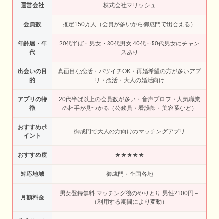
運営会社
株式会社マリッシュ
会員数
推定150万人（会員が多いから御成門で出会える）
年齢層・年
20代半ば～男女・30代男女 40代～50代男女にチャン
代
スあり
出会いの目
真面目な恋活・バツイチOK・再婚希望の方が多いアプ
的
リ・恋活・大人の婚活向け
アプリの特
20代半ば以上の会員数が多い・音声プロフ・人気職業
徴
の相手が見つかる（公務員・看護師・美容系など）
おすすめポ
御成門で大人の方向けのマッチングアプリ
イント
おすすめ度
★★★★★
対応地域
御成門・全国各地
男女登録無料 マッチング後のやりとり 男性2100円～
月額料金
（利用する期間により変動）