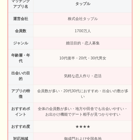
マッチング
タップル
アプリ名
運営会社
株式会社タップル
会員数
1700万人
ジャンル
婚活目的・恋人募集
年齢層・年
10代後半・20代・30代男女
代
出会いの目
気軽な恋人作り・恋活
的
アプリの特
会員数が多い・20代30代におすすめ・出会いの数が多
徴
い
おすすめポ
全体の会員数が多い・地方や田舎でも出会いやすい・
イント
お出かけ機能でデート相手が見つかりやすい
おすすめ度
★★★★
対応地域
御成門および全国各地