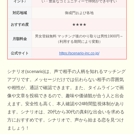
イント♪
い・豊富なコミュニティーで仲間ができやすい
対応地域
御成門および各地
おすすめ度
★★★★
男女登録無料 マッチング後のやり取りは男性1900円～
月額料金
（利用する期間により変動）
公式サイト
https://scenario-inc.co.jp/
シナリオ(scenario)は、声で相手の人柄を知れるマッチング
アプリです。メッセージだけでは伝わらない相手の雰囲気
や相性が、通話で確認できます。また、タイムラインで画
像や文章を投稿できるので、趣味や価値観が合う人と出会
えます。安全性も高く、本人確認や24時間監視体制があり
ます。シナリオは、20代から30代の真剣な出会いを求める
方におすすめです。シナリオで、声から始まる恋を見つけ
ましょう！