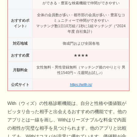
ができる・豊富な検索機能で仲間ができやすい
全体の会員数が多い・都市部の会員が多い・豊富なコ
おすすめポ
ミュニティーで仲間ができやすい
イント♪
マッチング数1日10万組 / 1秒に1組マッチング（*2024
年度 自社集計）
対応地域
御成門および全国各地
おすすめ度
★★★★
女性無料・男性登録無料（マッチング後のやりとり 男
月額料金
性1540円～ /1週間お試し♪）
公式サイト
https://with.is/
With（ウィズ）の性格診断機能は、自分と性格や価値観が
ピッタリ合った相手と出会えるおすすめの機能です。他の
アプリとは一線を画し、Withはリーズナブルな料金で内面
の相性が完璧な相手を見つけられます。他のアプリと比較
しても、Withはコスパが非常に優れています。価値観が合