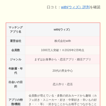
口コミ：
with(ウィズ）評判
を確認
マッチング
with(ウィズ）
アプリ名
運営会社
株式会社with
会員数
1000万人突破！※2026年2月時点
ジャンル
まずはお食事から・恋活アプリ・婚活アプリ
年齢層・年
20代の男女中心
代
出会いの目
恋人作り・恋活
的
会員数が増えている・多数の好みカードから趣味（カ
アプリの特
フェ好き・スニーカー・好き・中華好き・辛いもの好
徴/機能
き・・・等）・好きなことからお相手とつながること