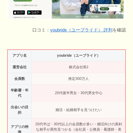
口コミ：
youbride（ユーブライド） 評判
を確認
アプリ名
youbride（ユーブライド）
運営会社
株式会社IBJ
会員数
推定300万人
年齢層・年
20代後半男女・30代男女中心
代
出会いの目
婚活・結婚相手を見つけたい
的
20代半ば・30代以上の会員数が多い・婚活向けの真剣
アプリの特
な相手が異性見つかる（会社員・公務員・看護師・美
徴