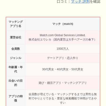
口コミ：
マッチ 評判
を確認
マッチング
マッチ（match)
アプリ名
Match.com Global Services Limited.
運営会社
株式会社エウレカ（国内運営は大手ペアーズの傘下）
会員数
1000万人
ジャンル
デートアプリ・恋人作り
年齢層・年
30代男女・40代男女・50代男女
代
出会いの目
遊び・婚活アプリ・マッチングアプリ
的
会員数が増えている・マッチングするまでは男性も無
アプリの特
料でやりとりできる・豊富な検索機能で仲間ができや
徴
すい