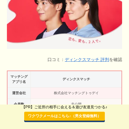
口コミ：
ディンクスマッチ 評判
を確認
マッチング
ディンクスマッチ
アプリ名
運営会社
株式会社マッチングトゥデイ
会員数
非公開
【PR】ご近所の相手に会える＆遊び友達見つかる♪
ジャンル
友活から始める恋活アプリ
ワクワクメールはこちら♪（男女登録無料）
年齢層・年