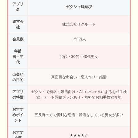
アプリ
ゼクシィ縁結び
名
運営会
株式会社リクルート
社
会員数
150万人
年齢
層・年
20代・30代・40代男女
代
出会い
真面目な出会い・恋人作り・婚活
の目的
アプリ
ゼクシイで有名・婚活向け・AIコンシェルによるお相手検
の特徴
索・デート調整プランあり・無料でお相手検索可能
おすす
めポイ
五反野の方で真剣な恋活・婚活をしている男女が多い
ント
おすす
★★★★☆