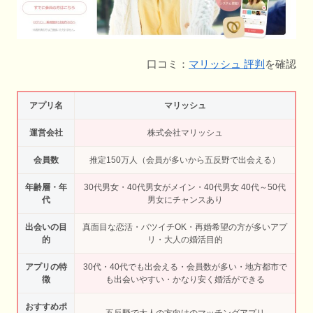
口コミ：
マリッシュ 評判
を確認
アプリ名
マリッシュ
運営会社
株式会社マリッシュ
会員数
推定150万人（会員が多いから五反野で出会える）
年齢層・年
30代男女・40代男女がメイン・40代男女 40代～50代
代
男女にチャンスあり
出会いの目
真面目な恋活・バツイチOK・再婚希望の方が多いアプ
的
リ・大人の婚活目的
アプリの特
30代・40代でも出会える・会員数が多い・地方都市で
徴
も出会いやすい・かなり安く婚活ができる
おすすめポ