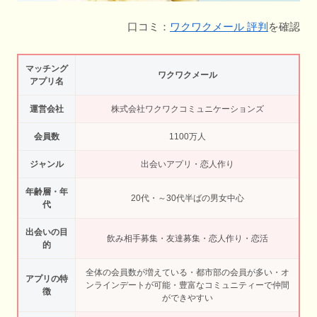
口コミ：
ワクワクメール 評判
を確認
マッチング
ワクワクメール
アプリ名
運営会社
株式会社ワクワクコミュニケーションズ
会員数
1100万人
ジャンル
出会いアプリ・恋人作り
年齢層・年
20代・～30代半ばの男女中心
代
出会いの目
飲み相手募集・友達募集・恋人作り・恋活
的
全体の会員数が増えている・都市部の会員が多い・オ
アプリの特
ンラインデートが可能・豊富なコミュニティーで仲間
徴
ができやすい