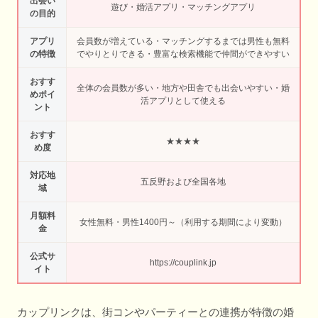
出会い
遊び・婚活アプリ・マッチングアプリ
の目的
アプリ
会員数が増えている・マッチングするまでは男性も無料
の特徴
でやりとりできる・豊富な検索機能で仲間ができやすい
おすす
全体の会員数が多い・地方や田舎でも出会いやすい・婚
めポイ
活アプリとして使える
ント
おすす
★★★★
め度
対応地
五反野および全国各地
域
月額料
女性無料・男性1400円～（利用する期間により変動）
金
公式サ
https://couplink.jp
イト
カップリンクは、街コンやパーティーとの連携が特徴の婚