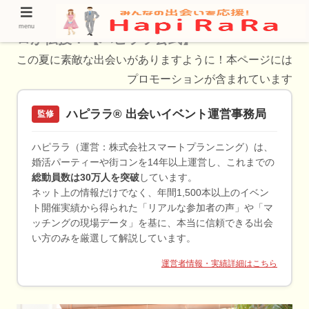
五反野で40代男女が使うべき婚活方法をプ
menu
ロが伝授！【ハピララ公式】
この夏に素敵な出会いがありますように！本ページには
プロモーションが含まれています
ハピララ® 出会いイベント運営事務局
監修
ハピララ（運営：株式会社スマートプランニング）は、
婚活パーティーや街コンを14年以上運営し、これまでの
総動員数は30万人を突破
しています。
ネット上の情報だけでなく、年間1,500本以上のイベン
ト開催実績から得られた「リアルな参加者の声」や「マ
ッチングの現場データ」を基に、本当に信頼できる出会
い方のみを厳選して解説しています。
運営者情報・実績詳細はこちら