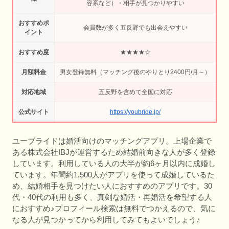
容系など）・相手が見つかりやすい
おすすめポ
会員数が多く五反野でも出会えやすい
イント
おすすめ度
★★★★☆
月額料金
男女登録無料（マッチング後のやりとり2400円/月～）
対応地域
五反野を含めて全国に対応
公式サイト
https://youbride.jp/
ユーブライドは婚活向けのマッチングアプリ。上場企業で
ある株式会社IBJが運営するため結婚前向きな人が多く登録
しています。利用している人の大半が約6ヶ月以内に成婚し
ています。年間約1,500人がアプリを使って成婚しているた
め、結婚相手を見つけたい人におすすめのアプリです。30
代・40代の利用も多く、真剣な婚活・再婚活を希望する人
におすすめ♪プロフィール検索は無料でつかえるので、気に
なる人が見つかってから利用してみてもよいでしょう♪