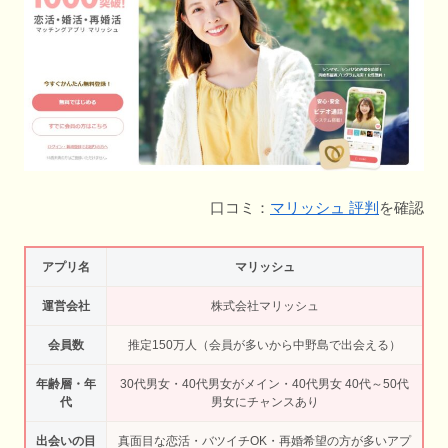
口コミ：
マリッシュ 評判
を確認
アプリ名
マリッシュ
運営会社
株式会社マリッシュ
会員数
推定150万人（会員が多いから中野島で出会える）
年齢層・年
30代男女・40代男女がメイン・40代男女 40代～50代
代
男女にチャンスあり
出会いの目
真面目な恋活・バツイチOK・再婚希望の方が多いアプ