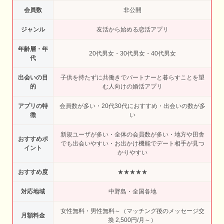
会員数
非公開
ジャンル
友活から始める恋活アプリ
年齢層・年
20代男女・30代男女・40代男女
代
出会いの目
子供を持たずに共働きでパートナーと暮らすことを望
的
む人向けの婚活アプリ
アプリの特
会員数が多い・20代30代におすすめ・出会いの数が多
徴
い
新規ユーザが多い・全体の会員数が多い・地方や田舎
おすすめポ
でも出会いやすい・お出かけ機能でデート相手が見つ
イント
かりやすい
おすすめ度
★★★★★
対応地域
中野島・全国各地
女性無料・男性無料～（マッチング後のメッセージ交
月額料金
換 2,500円/月～）