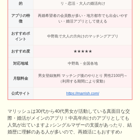
的
リ・恋活・大人の婚活向け
アプリの特
再婚希望者の会員数が多い・地方都市でも出会いやす
徴
い・婚活アプリとして使える
おすすめポ
中野島で大人の方向けのマッチングアプリ
イント
おすすめ度
★★★★★
対応地域
中野島・全国各地
男女登録無料 マッチング後のやりとり 男性2100円～
月額料金
（利用する期間により変動）
公式サイト
https://marrish.com/
マリッシュは30代から40代男女が活動している真面目な交
際・婚活がメインのアプリ！中高年向けのアプリとしても
人気が出ていますよ♪シングルマザーの支援があったり、結
婚歴に理解のある人が多いので、再婚活にもおすすめ♪