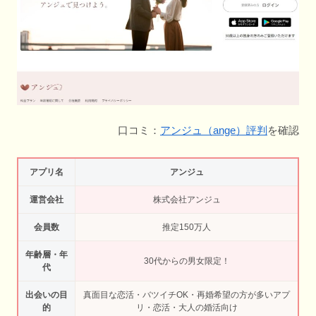
口コミ：
アンジュ（ange）評判
を確認
アプリ名
アンジュ
運営会社
株式会社アンジュ
会員数
推定150万人
年齢層・年
30代からの男女限定！
代
出会いの目
真面目な恋活・バツイチOK・再婚希望の方が多いアプ
的
リ・恋活・大人の婚活向け