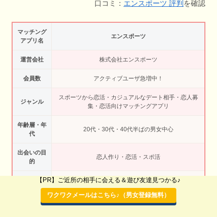
口コミ：
エンスポーツ 評判
を確認
マッチング
エンスポーツ
アプリ名
運営会社
株式会社エンスポーツ
会員数
アクティブユーザ急増中！
スポーツから恋活・カジュアルなデート相手・恋人募
ジャンル
集・恋活向けマッチングアプリ
年齢層・年
20代・30代・40代半ばの男女中心
代
出会いの目
恋人作り・恋活・スポ活
的
【PR】ご近所の相手に会える＆遊び友達見つかる♪
アプリの特
全体の会員数が増えている・地方都市や都市部の会員
徴
が多い・豊富なコミュニティーで仲間ができやすい
ワクワクメールはこちら♪（男女登録無料）
年齢、居住地、身長、運動習慣などから趣味の合うお
おすすめポ
相手を探せる・都市部の会員が多い・豊富なコミュニ