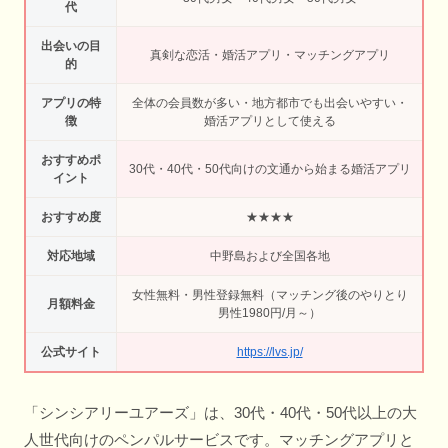
代
出会いの目
真剣な恋活・婚活アプリ・マッチングアプリ
的
アプリの特
全体の会員数が多い・地方都市でも出会いやすい・
徴
婚活アプリとして使える
おすすめポ
30代・40代・50代向けの文通から始まる婚活アプリ
イント
おすすめ度
★★★★
対応地域
中野島および全国各地
女性無料・男性登録無料（マッチング後のやりとり
月額料金
男性1980円/月～）
公式サイト
https://lvs.jp/
「シンシアリーユアーズ」は、30代・40代・50代以上の大
人世代向けのペンパルサービスです。マッチングアプリと