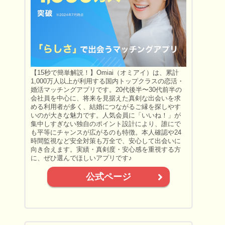
【15秒で簡単解説！】Omiai（オミアイ）は、累計
1,000万人以上が利用する国内トップクラスの恋活・
婚活マッチングアプリです。20代後半〜30代前半の
会社員を中心に、将来を見据えた真剣な出会いを求
める利用者が多く、結婚につながるご縁を探しやす
いのが大きな魅力です。人気会員に「いいね！」が
集中しすぎない独自のポイント設計により、誰にで
も平等にチャンスが広がるのも特徴。本人確認や24
時間監視など安全対策も万全で、安心して出会いに
向き合えます。実績・真剣度・安心感を重視する方
に、ぜひ選んでほしいアプリです♪
公式ページ