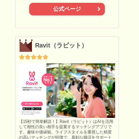
公式ページ
Ravit（ラビット）
【15秒で簡単解説！】Ravit（ラビット）はAIを活用
して相性の良い相手を提案するマッチングアプリで
す。趣味や価値観、ライフスタイルを重視した精度
の高いマッチングが特徴で、真剣な婚活をサポート