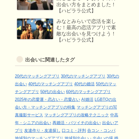
出会い方をまとめました！
【ハピララ公式】
みなとみらいで恋活を楽し
む！最高の恋活アプリで素
敵な出会いを見つけよう！
【ハピララ公式】
出会いに関連したタグ
20代のマッチングアプリ
30代のマッチングアプリ
30代の
出会い
40代のマッチングアプリ
40代の婚活
50代のマッ
チングアプリ
50代の出会い
60代のマッチングアプリ
2025年の恋愛運・恋占い・恋愛占い
AI婚活
LGBTQの出
会い方・マッチングアプリの特集
マッチングアプリの写
真撮影サービス
マッチングアプリの攻略テクニック
中高
年・シニアの出会い
再婚活・バツイチの出会い
出会いア
プリ
友達作り・友達探し
口コミ・評判
合コン・コンパ
地域別のマッチングアプリ
地域別出会い・出会いの場
婚