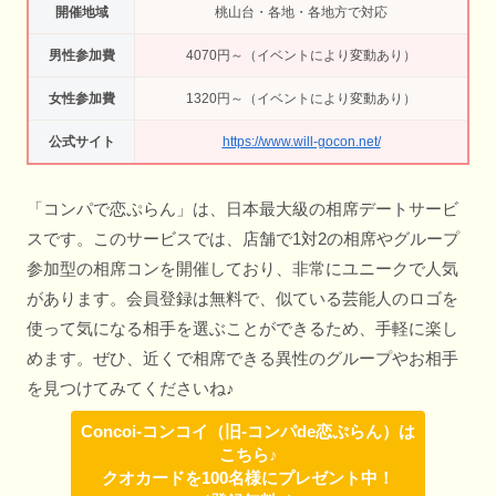
開催地域
桃山台・各地・各地方で対応
男性参加費
4070円～（イベントにより変動あり）
女性参加費
1320円～（イベントにより変動あり）
公式サイト
https://www.will-gocon.net/
「コンパで恋ぷらん」は、日本最大級の相席デートサービ
スです。このサービスでは、店舗で1対2の相席やグループ
参加型の相席コンを開催しており、非常にユニークで人気
があります。会員登録は無料で、似ている芸能人のロゴを
使って気になる相手を選ぶことができるため、手軽に楽し
めます。ぜひ、近くで相席できる異性のグループやお相手
を見つけてみてくださいね♪
Concoi-コンコイ（旧-コンパde恋ぷらん）は
こちら♪
クオカードを100名様にプレゼント中！