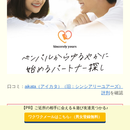
口コミ：
aikata（アイカタ）（旧：シンシアリーユアーズ）
評判
を確認
【PR】ご近所の相手に会える＆遊び友達見つかる♪
マッチング
aikata（アイカタ）（旧：シンシアリーユアーズ）
アプリ名
ワクワクメールはこちら♪（男女登録無料）
運営会社
株式会社オープンサイト