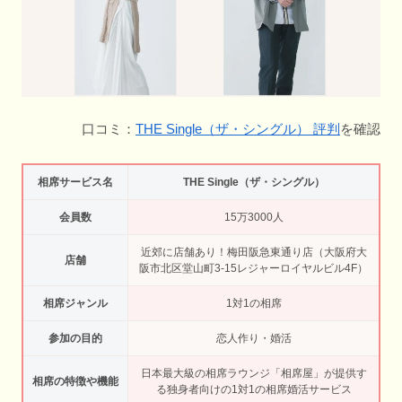
口コミ：
THE Single（ザ・シングル） 評判
を確認
相席サービス名
THE Single（ザ・シングル）
会員数
15万3000人
近郊に店舗あり！梅田阪急東通り店（大阪府大
店舗
阪市北区堂山町3-15レジャーロイヤルビル4F）
相席ジャンル
1対1の相席
参加の目的
恋人作り・婚活
日本最大級の相席ラウンジ「相席屋」が提供す
相席の特徴や機能
る独身者向けの1対1の相席婚活サービス