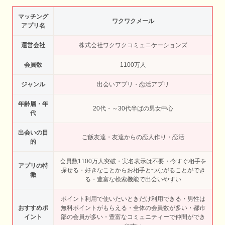
マッチング
ワクワクメール
アプリ名
運営会社
株式会社ワクワクコミュニケーションズ
会員数
1100万人
ジャンル
出会いアプリ・恋活アプリ
年齢層・年
20代・～30代半ばの男女中心
代
出会いの目
ご飯友達・友達からの恋人作り・恋活
的
会員数1100万人突破・実名表示は不要・今すぐ相手を
アプリの特
探せる・好きなことからお相手とつながることができ
徴
る・豊富な検索機能で出会いやすい
ポイント利用で使いたいときだけ利用できる・男性は
おすすめポ
無料ポイントがもらえる・全体の会員数が多い・都市
イント
部の会員が多い・豊富なコミュニティーで仲間ができ