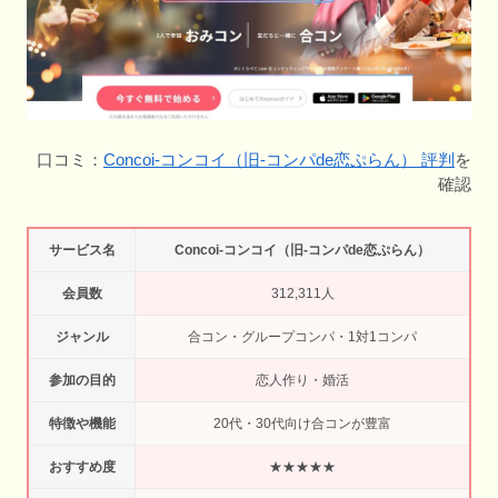
口コミ：
Concoi-コンコイ（旧-コンパde恋ぷらん） 評判
を
確認
サービス名
Concoi-コンコイ（旧-コンパde恋ぷらん）
会員数
312,311人
ジャンル
合コン・グループコンパ・1対1コンパ
参加の目的
恋人作り・婚活
特徴や機能
20代・30代向け合コンが豊富
おすすめ度
★★★★★