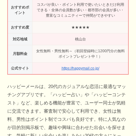
コスパが良い・ポイント利用で使いたいときだけ利用
おすすめポ
できる・全体の会員数が多い・都市部の会員が多い・
イント
豊富なコミュニティーで仲間ができやすい
おすすめ度
★★★★★
対応地域
桃山台
女性無料・男性無料～（初回登録時に1200円分の無料
月額料金
ポイントプレゼント中！）
公式サイト
https://happymail.co.jp/
ハッピーメールは、20代のカジュアルな恋活に最適なマッ
チングアプリです。「ハッピー占い」や「ハッピーコンテ
スト」など、楽しめる機能が豊富で、ユーザー同士が気軽
に交流できます。審査制で安心して利用でき、女性は無
料、男性はポイント制でコスパも良好です。特に人気なの
が目的別掲示板で、趣味や興味に合わせた出会いを探せま
す。気軽に新しい出会いを楽しみたい20代の方々にとっ