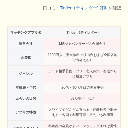
口コミ：
Tinder（ティンダー) 評判
を確認
マッチングアプリ名
Tinder（ティンダー)
運営会社
MGジャパンサービス合同会社
1100万人（男女無料で桃山台および全国各地
会員数
で出会える）
デート相手募集アプリ・恋人募集・友達作り
ジャンル
に最適アプリ
年齢層・年代
20代・30代半ばの男女中心
出会いの目的
恋人作り・恋活
スワイプでどんどん選べる・距離検索で出会
アプリの特徴
える・各国で利用可能・旅先でも利用可
都市部の会員が多い・マッチングすれば男性