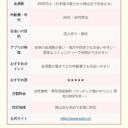
会員数
2000万人（日本最大級だから桃山台で出会える）
年齢層・年
20代・30代男女
代
出会いの目
恋人作り・婚活
的
アプリの特
全体の会員数が多い・地方や田舎でも出会いやすい・
徴
豊富なコミュニティーで仲間ができやすい
おすすめポ
会員数が最大でどの年齢層でも出会いやすい
イント
おすすめ度
★★★★★
女性無料・男性登録無料（マッチング後のやりとり 男
月額料金
性1980円/月～）
対応地域
桃山台を含めて全国に対応
公式サイト
https://www.pairs.lv/