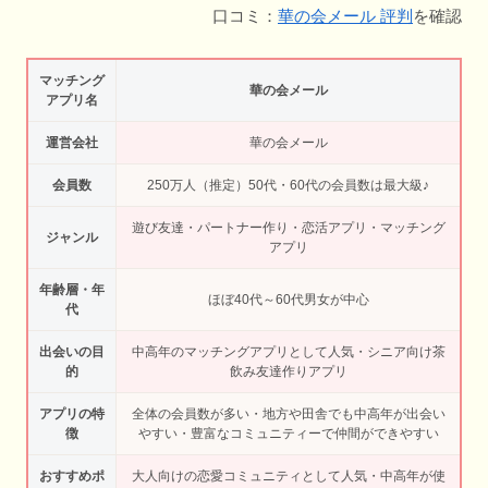
口コミ：
華の会メール 評判
を確認
マッチング
華の会メール
アプリ名
運営会社
華の会メール
会員数
250万人（推定）50代・60代の会員数は最大級♪
遊び友達・パートナー作り・恋活アプリ・マッチング
ジャンル
アプリ
年齢層・年
ほぼ40代～60代男女が中心
代
出会いの目
中高年のマッチングアプリとして人気・シニア向け茶
的
飲み友達作りアプリ
アプリの特
全体の会員数が多い・地方や田舎でも中高年が出会い
徴
やすい・豊富なコミュニティーで仲間ができやすい
おすすめポ
大人向けの恋愛コミュニティとして人気・中高年が使