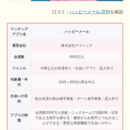
口コミ：
ハッピーメール 評判
を確認
マッチング
ハッピーメール
アプリ名
運営会社
株式会社アイベック
会員数
3500万人
ジャンル
今暇な人の友達作り・出会いアプリ・恋人作り
年齢層・年
20代～60代の男女中心
代
出会いの目
飲み友達や飲み相手募集・デート相手募集・恋人作り
的
会員数3500万人突破・ニックネームで活動OK・近所
アプリの特
で会える相手を探せる・趣味からお相手とつながるこ
徴
とができる・豊富な検索機能で出会いやすい