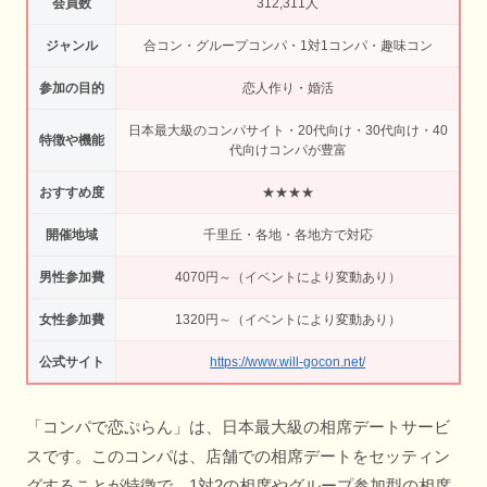
会員数
312,311人
ジャンル
合コン・グループコンパ・1対1コンパ・趣味コン
参加の目的
恋人作り・婚活
日本最大級のコンパサイト・20代向け・30代向け・40
特徴や機能
代向けコンパが豊富
おすすめ度
★★★★
開催地域
千里丘・各地・各地方で対応
男性参加費
4070円～（イベントにより変動あり）
女性参加費
1320円～（イベントにより変動あり）
公式サイト
https://www.will-gocon.net/
「コンパで恋ぷらん」は、日本最大級の相席デートサービ
スです。このコンパは、店舗での相席デートをセッティン
グすることが特徴で、1対2の相席やグループ参加型の相席