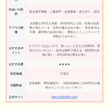
出会いの目
飲み相手募集・ご飯相手・友達募集・恋人作り・恋活
的
会員数1100万人突破・30代40代に人気・全体の会員
アプリの特
数が増えている・近所の書き込みが多い・実名表示は
徴
不要・都市部の会員が多い・豊富なコミュニティーで
仲間ができやすい
サブスクではないので、使いたいときだけ利用OK・男
おすすめポ
性のコスパがよい・女性は無料で使える・都市部の会
イント
員が多い・20代30代の男女が多い
おすすめ度
★★★★
対応地域
千里丘
女性無料・男性無料円～（初回登録時に1200円分の無
月額料金
料ポイントプレゼント中！）
公式サイト
https://550909.com/