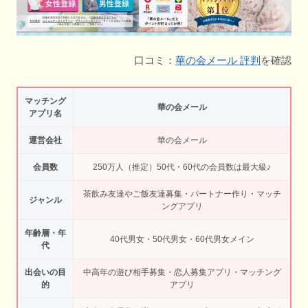
口コミ：
華の会メール 評判
を確認
マッチング
華の会メール
アプリ名
運営会社
華の会メール
会員数
250万人（推定）50代・60代の会員数は最大級♪
茶飲み友達やご飯友達募集・パートナー作り・マッチ
ジャンル
ングアプリ
年齢層・年
40代男女・50代男女・60代男女メイン
代
出会いの目
中高年の遊び相手募集・恋人募集アプリ・マッチング
的
アプリ