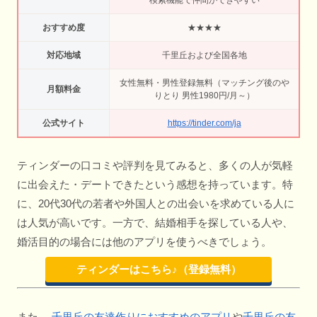
おすすめ度
★★★★
対応地域
千里丘および全国各地
女性無料・男性登録無料（マッチング後のや
月額料金
りとり 男性1980円/月～）
公式サイト
https://tinder.com/ja
ティンダーの口コミや評判を見てみると、多くの人が気軽
に出会えた・デートできたという感想を持っています。特
に、20代30代の若者や外国人との出会いを求めている人に
は人気が高いです。一方で、結婚相手を探している人や、
婚活目的の場合には他のアプリを使うべきでしょう。
ティンダーはこちら♪（登録無料）
また、
千里丘の友達作りにおすすめのアプリ
や
千里丘の友