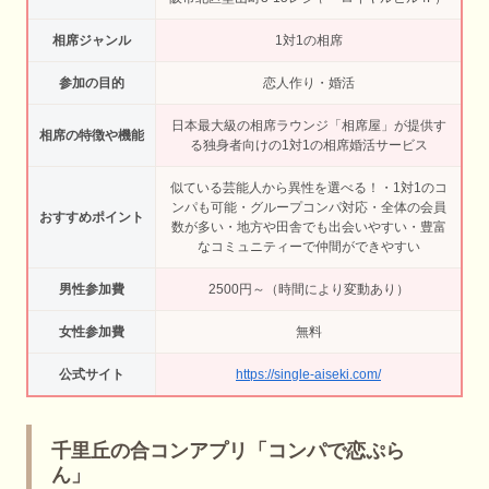
相席ジャンル
1対1の相席
参加の目的
恋人作り・婚活
日本最大級の相席ラウンジ「相席屋」が提供す
相席の特徴や機能
る独身者向けの1対1の相席婚活サービス
似ている芸能人から異性を選べる！・1対1のコ
ンパも可能・グループコンパ対応・全体の会員
おすすめポイント
数が多い・地方や田舎でも出会いやすい・豊富
なコミュニティーで仲間ができやすい
男性参加費
2500円～（時間により変動あり）
女性参加費
無料
公式サイト
https://single-aiseki.com/
千里丘の合コンアプリ「コンパで恋ぷら
ん」