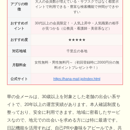
大人の会員数が増えている・サブスクではなく都度ポ
アプリの特
イントで利用できる・豊富な検索機能で仲間ができや
徴
すい
おすすめポ
30代以上の会員限定！・人気上昇中・人気職業の相手
イント
が見つかる（公務員・看護師・美容系など）
おすすめ度
★★★★★
対応地域
千里丘の各地
女性無料・男性無料円～（初回登録時に2000円分の無
月額料金
料ポイントプレゼント中！）
公式サイト
https://hana-mail.jp/index.html
華の会メールは、30歳以上を対象とした老舗の出会い系サ
イトで、20年以上の運営実績があります。本人確認制度も
整っており、安全に利用できます。地域に密着したサービ
スなので、地元での出会いを求める方には特に最適です。
日記機能を活用すれば、自己PRや趣味をアピールでき、共