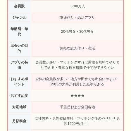
会員数
1700万人
ジャンル
友達作り・恋活アプリ
年齢層・年
20代男女・30代男女
代
出会いの目
気軽な恋人作り・恋活
的
アプリの特
会員数が多い・マッチングすれば男性も無料でやりと
徴
りできる・豊富な検索機能で仲間ができやすい
おすすめポ
全体の会員数が多い・地方や田舎でも出会いやすい・
イント
20代の大半が利用した経験がある
おすすめ度
★★★★
対応地域
千里丘および全国各地
女性無料・男性登録無料（マッチング後のやりとり 男
月額料金
性1900円/月～）