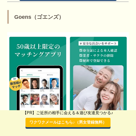
Goens（ゴエンズ）
【PR】ご近所の相手に会える＆遊び友達見つかる♪
ワクワクメールはこちら♪（男女登録無料）
口コミ：
Goens（ゴエンズ） 評判
を確認