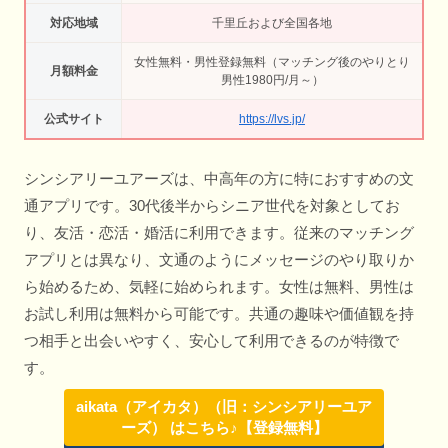
対応地域
千里丘および全国各地
女性無料・男性登録無料（マッチング後のやりとり
月額料金
男性1980円/月～）
公式サイト
https://lvs.jp/
シンシアリーユアーズは、中高年の方に特におすすめの文
通アプリです。30代後半からシニア世代を対象としてお
り、友活・恋活・婚活に利用できます。従来のマッチング
アプリとは異なり、文通のようにメッセージのやり取りか
ら始めるため、気軽に始められます。女性は無料、男性は
お試し利用は無料から可能です。共通の趣味や価値観を持
つ相手と出会いやすく、安心して利用できるのが特徴で
す。
aikata（アイカタ）（旧：シンシアリーユア
ーズ） はこちら♪【登録無料】