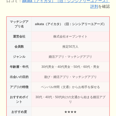
口コミ：
aikata（アイカタ）（旧：シンシアリーユアーズ）
評判
を確認
マッチングア
aikata（アイカタ）（旧：シンシアリーユアーズ）
プリ名
運営会社
株式会社オープンサイト
会員数
推定50万人
ジャンル
婚活アプリ・マッチングアプリ
年齢層・年代
30代男女・40代男女・50代・60代・男女
出会いの目的
遊び・婚活アプリ・マッチングアプリ
アプリの特徴
ペンパル仲間（文通）からお相手を探せる
おすすめポイ
30代・40代・50代向けの文通から始まる婚活アプ
ント
リ
おすすめ度
★★★★