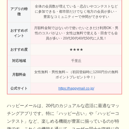
全体の会員数が増えている・恋占いやコンテストなど
アプリの特
に参加できる・都市部だけでなく地方の会員が多い・
徴
豊富なコミュニティーで仲間ができやすい
月額料金制ではないので使いたいときだけ利用OK・男
おすすめポ
性のコスパがよい・女性は無料で使える・田舎でも会
イント
員が多い・20代30代40代50代に人気！
おすすめ度
★★★★
対応地域
千里丘
女性無料・男性無料～（初回登録時に1200円分の無料
月額料金
ポイントプレゼント中！）
公式サイト
https://happymail.co.jp/
ハッピーメールは、20代のカジュアルな恋活に最適なマッ
チングアプリです。特に「ハッピー占い」や「ハッピーコ
ンテスト」など、楽しめる機能が豊富に揃っているのが特
徴です。これらの機能を通じて、ユーザー同士が気軽に交