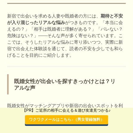
新宿で出会いを求める人妻や既婚者の方には、
期待と不安
が入り混じったリアルな悩み
がつきものです。「本当に会
えるの？」「相手は既婚者に理解がある？」「バレない？
危険はない？」――そんな声が多く寄せられています。こ
こでは、そうしたリアルな悩みに寄り添いつつ、実際に新
宿で出会えた体験談を通じて、読者の不安を少しでも和ら
げることを目的にご紹介します。
既婚女性が出会いを探すきっかけとは？リ
アルな声
既婚女性がマッチングアプリや新宿の出会いスポットを利
【PR】ご近所の相手に会える＆遊び友達見つかる♪
用する動機はさまざまですが、いずれも共通しているのは
「心の空白」を埋めたいという気持ちです。以下は、実際
ワクワクメールはこちら♪（男女登録無料）
によく聞かれるきっかけです。