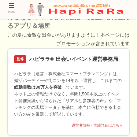
【最新版】新宿で人妻や既婚者が出会いを求
menu
めるならココ！大人の恋活・友達探しに使え
るアプリ＆場所
この夏に素敵な出会いがありますように！本ページには
プロモーションが含まれています
ハピララ® 出会いイベント運営事務局
監修
ハピララ（運営：株式会社スマートプランニング）は、
婚活パーティーや街コンを14年以上運営し、これまでの
総動員数は30万人を突破
しています。
ネット上の情報だけでなく、年間1,500本以上のイベン
ト開催実績から得られた「リアルな参加者の声」や「マ
ッチングの現場データ」を基に、本当に信頼できる出会
い方のみを厳選して解説しています。
運営者情報・実績詳細はこちら