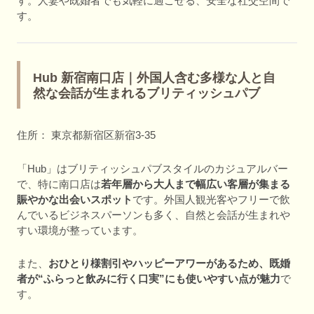
す。人妻や既婚者でも気軽に過ごせる、安全な社交空間で
す。
Hub 新宿南口店｜外国人含む多様な人と自
然な会話が生まれるブリティッシュパブ
住所： 東京都新宿区新宿3-35
「Hub」はブリティッシュパブスタイルのカジュアルバー
で、特に南口店は
若年層から大人まで幅広い客層が集まる
賑やかな出会いスポット
です。外国人観光客やフリーで飲
んでいるビジネスパーソンも多く、自然と会話が生まれや
すい環境が整っています。
また、
おひとり様割引やハッピーアワーがあるため、既婚
者が“ふらっと飲みに行く口実”にも使いやすい点が魅力
で
す。