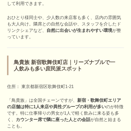
して利用できます。
おひとり様同士や、少人数の来店客も多く、店内の雰囲気
も大人向け。隣席との自然な会話や、スタッフを介したド
リンクシェアなど、
自然に出会いが生まれやすい環境
が整
っています。
鳥貴族 新宿歌舞伎町店｜リーズナブルで一
人飲みも多い庶民派スポット
住所： 東京都新宿区歌舞伎町1-21
「鳥貴族」は全国チェーンですが、
新宿・歌舞伎町エリア
の店舗は特に1人来店や異性グループの利用が多い
のが特徴
です。特に仕事帰りの男女が1人で軽く飲みに来る姿も多
く、
カウンター席で隣に座った人との会話
が自然と始まる
ことも。