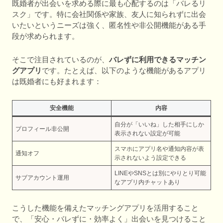
既婚者が出会いを求める際に最も心配するのは「バレるリ
スク」です。特に会社関係や家族、友人に知られずに出会
いたいというニーズは強く、匿名性や非公開機能がある手
段が求められます。
そこで注目されているのが、
バレずに利用できるマッチン
グアプリ
です。たとえば、以下のような機能があるアプリ
は既婚者にも好まれます：
安全機能
内容
自分が「いいね」した相手にしか
プロフィール非公開
表示されない設定が可能
スマホにアプリ名や通知内容が表
通知オフ
示されないよう設定できる
LINEやSNSとは別にやりとり可能
サブアカウント運用
なアプリ内チャットあり
こうした機能を備えたマッチングアプリを活用すること
で、「安心・バレずに・効率よく」出会いを見つけること