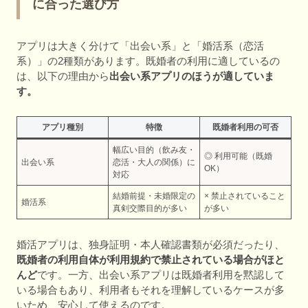
に合った選び方
アプリは大きく分けて「出会い系」と「婚活系（恋活
系）」の2種類があります。既婚者の利用に適しているの
は、以下の理由から
出会い系アプリのほうが適していま
す。
アプリ種別
特徴
既婚者利用の可否
幅広い目的（飲み友・
◎ 利用可能（既婚
出会い系
恋活・大人の関係）に
OK）
対応
結婚前提・未婚限定の
× 禁止されていること
婚活系
真剣交際目的が多い
が多い
婚活アプリは、独身証明・本人確認書類が必須だったり、
既婚者の利用自体が利用規約で禁止されている場合がほと
んど
です。一方、出会い系アプリは既婚者利用を黙認して
いる場合もあり、利用者もそれを理解しているケースが多
いため、安心して使えるのです。