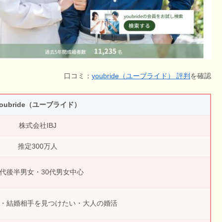
口コミ：
youbride（ユーブライド） 評判
を確認
youbride（ユーブライド）
株式会社IBJ
推定300万人
0代後半男女・30代男女中心
・結婚相手を見つけたい・大人の婚活