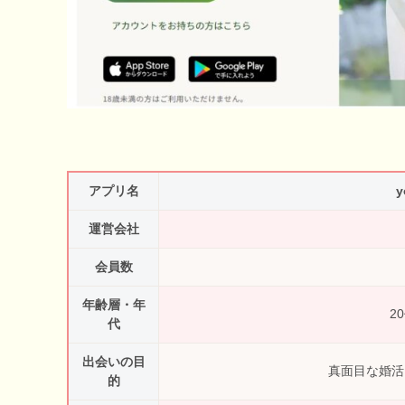
アプリ名
運営会社
会員数
年齢層・年
2
代
出会いの目
真面目な婚活
的