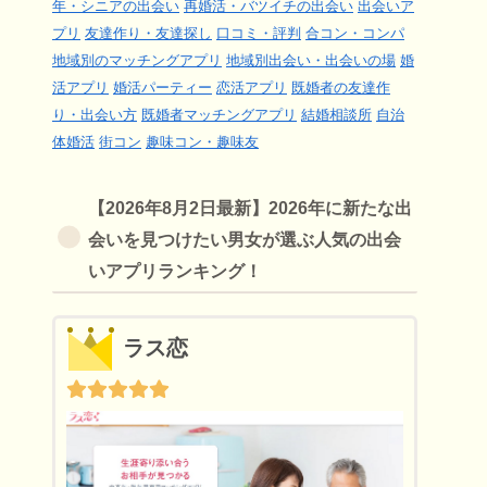
年・シニアの出会い
再婚活・バツイチの出会い
出会いア
プリ
友達作り・友達探し
口コミ・評判
合コン・コンパ
地域別のマッチングアプリ
地域別出会い・出会いの場
婚
活アプリ
婚活パーティー
恋活アプリ
既婚者の友達作
り・出会い方
既婚者マッチングアプリ
結婚相談所
自治
体婚活
街コン
趣味コン・趣味友
【2026年8月2日最新】2026年に新たな出
会いを見つけたい男女が選ぶ人気の出会
いアプリランキング！
ラス恋