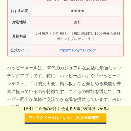
おすすめ度
★★★★
対応地域
秦野
女性無料・男性無料～（初回登録時に1200円分の無料
月額料金
ポイントプレゼント中！）
公式サイト
https://happymail.co.jp/
ハッピーメールは、30代のカジュアルな恋活に最適なマッ
チングアプリです。特に「ハッピー占い」や「ハッピーコ
ンテスト」「目的別出会い掲示板」など楽しめる機能が豊
富に揃っているのが特徴です。これらの機能を通じて、ユ
ーザー同士が気軽に交流できる場を提供しています。占い
で相性をチェックしたり、コンテストで盛り上がったりす
【PR】ご近所の相手に会える＆遊び友達見つかる♪
ることで、自然な形で新しい出会いが生まれます。気軽に
ワクワクメールはこちら♪（男女登録無料）
新しい出会いを楽しみたい30代の方々にとって、ハッピー
メールは理想的なプラットフォームです。あなたもハッピ