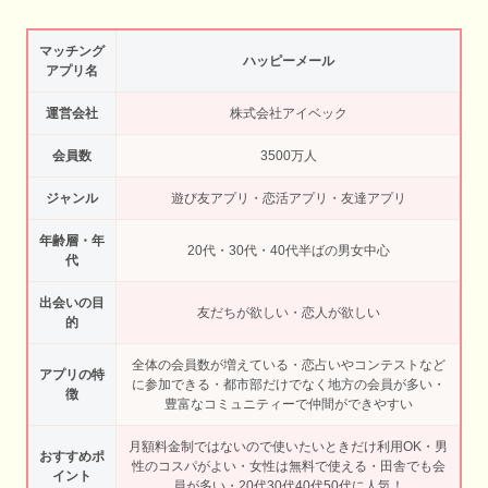
マッチング
ハッピーメール
アプリ名
運営会社
株式会社アイベック
会員数
3500万人
ジャンル
遊び友アプリ・恋活アプリ・友達アプリ
年齢層・年
20代・30代・40代半ばの男女中心
代
出会いの目
友だちが欲しい・恋人が欲しい
的
全体の会員数が増えている・恋占いやコンテストなど
アプリの特
に参加できる・都市部だけでなく地方の会員が多い・
徴
豊富なコミュニティーで仲間ができやすい
月額料金制ではないので使いたいときだけ利用OK・男
おすすめポ
性のコスパがよい・女性は無料で使える・田舎でも会
イント
員が多い・20代30代40代50代に人気！