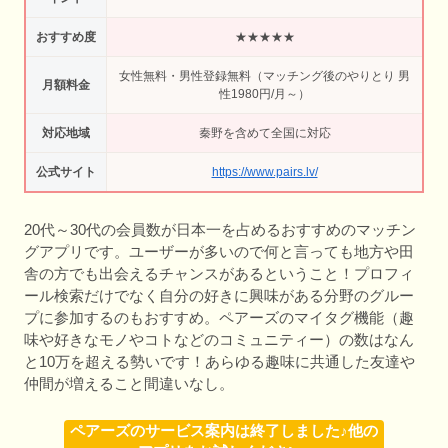
おすすめ度
★★★★★
女性無料・男性登録無料（マッチング後のやりとり 男
月額料金
性1980円/月～）
対応地域
秦野を含めて全国に対応
公式サイト
https://www.pairs.lv/
20代～30代の会員数が日本一を占めるおすすめのマッチン
グアプリです。ユーザーが多いので何と言っても地方や田
舎の方でも出会えるチャンスがあるということ！プロフィ
ール検索だけでなく自分の好きに興味がある分野のグルー
プに参加するのもおすすめ。ペアーズのマイタグ機能（趣
味や好きなモノやコトなどのコミュニティー）の数はなん
と10万を超える勢いです！あらゆる趣味に共通した友達や
仲間が増えること間違いなし。
ペアーズのサービス案内は終了しました♪他の