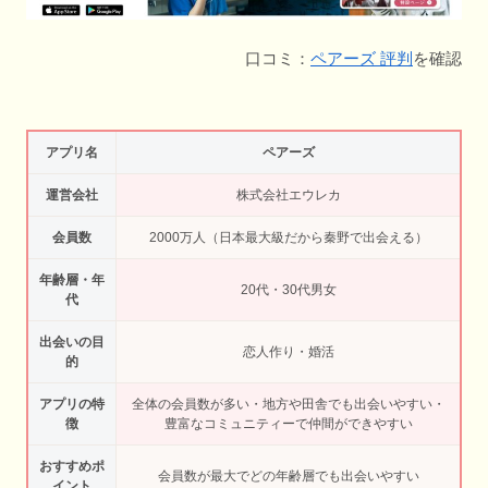
口コミ：
ペアーズ 評判
を確認
アプリ名
ペアーズ
運営会社
株式会社エウレカ
会員数
2000万人（日本最大級だから秦野で出会える）
年齢層・年
20代・30代男女
代
出会いの目
恋人作り・婚活
的
アプリの特
全体の会員数が多い・地方や田舎でも出会いやすい・
徴
豊富なコミュニティーで仲間ができやすい
おすすめポ
会員数が最大でどの年齢層でも出会いやすい
イント