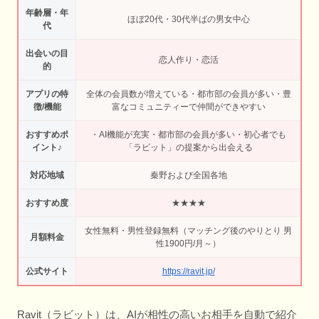
年齢層・年
ほぼ20代・30代半ばの男女中心
代
出会いの目
恋人作り・恋活
的
アプリの特
全体の会員数が増えている・都市部の会員が多い・豊
徴/機能
富なコミュニティーで仲間ができやすい
おすすめポ
・AI機能が充実・都市部の会員が多い・初心者でも
イント♪
「ラビット」の提案から出会える
対応地域
秦野および全国各地
おすすめ度
★★★★
女性無料・男性登録無料（マッチング後のやりとり 男
月額料金
性1900円/月～）
公式サイト
https://ravit.jp/
Ravit（ラビット）は、AIが相性の高いお相手を自動で紹介