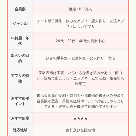
会員数
推定1100万人
デート相手募集・飲み友アプリ・恋人作り・友達アプ
ジャンル
リ・出会いアプリ
年齢層・年
20代・30代・40代の男女中心
代
出会いの目
飲み相手募集・友達募集・恋人作り・恋活
的
実名表示は不要・いろいろな書き込みがあって面白
アプリの特
い・近所で出会える・ニックネームで活動・旅先でも
徴
利用可
掲示板募集が便利・首都圏や都市部の書き込みが多く
おすすめポ
会員数が豊富・男性も無料ポイントでお試しやりとり
イント
できる・豊富な検索機能で仲間ができやすい
おすすめ度
★★★★
対応地域
秦野及び全国各地