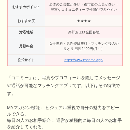
全体の会員数が多い・都市部の会員が多い・
おすすめポイント
豊富なコミュニティーで仲間ができやすい
おすすめ度
★★★★
対応地域
秦野および全国各地
女性無料・男性登録無料（マッチング後のや
月額料金
りとり 男性2400円/月～）
公式サイト
https://www.cocome.app/
「ココミー」は、写真やプロフィールを隠してメッセージ
や通話が可能なマッチングアプリです。以下はその特徴で
す。
MYマガジン機能： ビジュアル重視で自分の魅力をアピー
ルできる。
毎日24人のお相手紹介： 運営が積極的に毎日24人のお相手
を紹介してくれる。