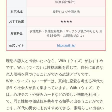
年度 自社集計）
対応地域
秦野および全国各地
おすすめ度
★★★★
女性無料・男性登録無料（マッチング後のやりとり 男
月額料金
性1540円～ /1週間お試し♪）
公式サイト
https://with.is/
理想の恋人と出会いたいなら、With（ウィズ）がおすすめ
です。With（ウィズ）は性格診断を通じて、自分に最適な
恋人候補を見つけることができる恋活アプリです。
With（ウィズ）のユーザーは、真剣に恋愛を考える20代の
学生や社会人が多く集まっています。With（ウィズ）で
は、心理テストや好みカードなどの楽しい機能を利用し
て、同じ性格や価値観を共有する相手と出会うことができ
ます。30代の男女にもおすすめできる、素晴らしい出会い