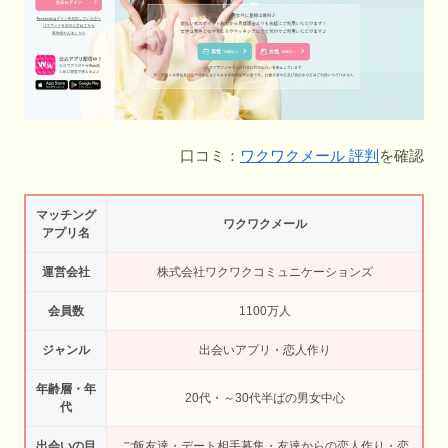
口コミ：
ワクワクメール 評判
を確認
マッチング
ワクワクメール
アプリ名
運営会社
株式会社ワクワクコミュニケーションズ
会員数
1100万人
ジャンル
出会いアプリ・恋人作り
年齢層・年
20代・～30代半ばの男女中心
代
出会いの目
ご飯友達・デート相手募集・友達からの恋人作り・恋