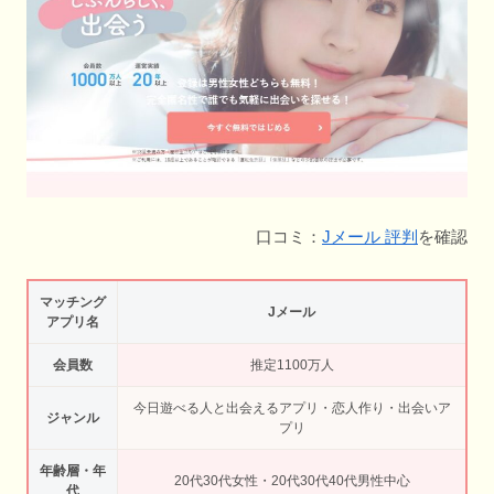
口コミ：
Jメール 評判
を確認
マッチング
Jメール
アプリ名
会員数
推定1100万人
今日遊べる人と出会えるアプリ・恋人作り・出会いア
ジャンル
プリ
年齢層・年
20代30代女性・20代30代40代男性中心
代