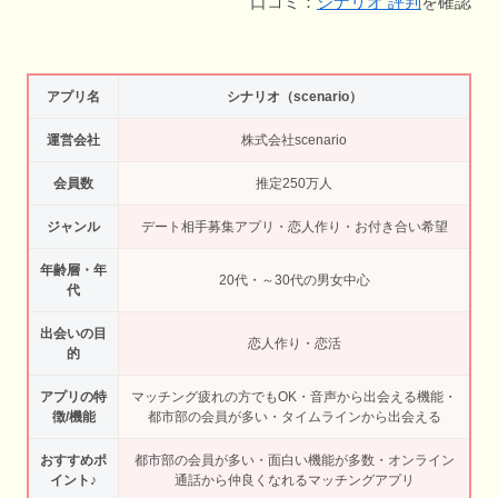
口コミ：
シナリオ 評判
を確認
アプリ名
シナリオ（scenario）
運営会社
株式会社scenario
会員数
推定250万人
ジャンル
デート相手募集アプリ・恋人作り・お付き合い希望
年齢層・年
20代・～30代の男女中心
代
出会いの目
恋人作り・恋活
的
アプリの特
マッチング疲れの方でもOK・音声から出会える機能・
徴/機能
都市部の会員が多い・タイムラインから出会える
おすすめポ
都市部の会員が多い・面白い機能が多数・オンライン
イント♪
通話から仲良くなれるマッチングアプリ