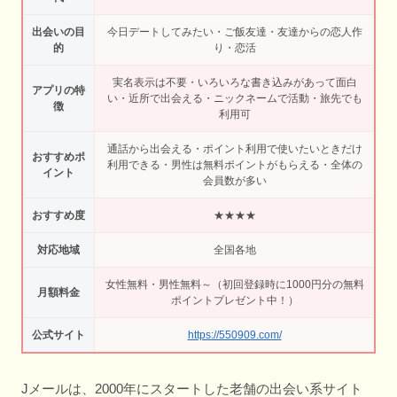
出会いの目
今日デートしてみたい・ご飯友達・友達からの恋人作
的
り・恋活
実名表示は不要・いろいろな書き込みがあって面白
アプリの特
い・近所で出会える・ニックネームで活動・旅先でも
徴
利用可
通話から出会える・ポイント利用で使いたいときだけ
おすすめポ
利用できる・男性は無料ポイントがもらえる・全体の
イント
会員数が多い
おすすめ度
★★★★
対応地域
全国各地
女性無料・男性無料～（初回登録時に1000円分の無料
月額料金
ポイントプレゼント中！）
公式サイト
https://550909.com/
Jメールは、2000年にスタートした老舗の出会い系サイト