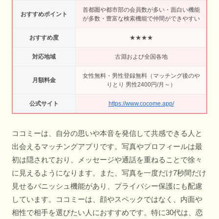
首都圏や都市部の会員数が多い・面白い機能
おすすめポイント
が多数・豊富な検索機能で仲間ができやすい
おすすめ度
★★★★
対応地域
古淵および全国各地
女性無料・男性登録無料（マッチング後のや
月額料金
りとり 男性2400円/月～）
公式サイト
https://www.cocome.app/
ココミーは、自分の思いや本音を発信して共感できる人と
出会えるマッチングアプリです。写真やプロフィールは最
初は隠されており、メッセージや通話を重ねることで徐々
に見えるようになります。また、写真を一度だけ7秒間だけ
見せるバニッシュ機能があり、プライバシー保護にも配慮
しています。ココミーは、顔やスペックではなく、内面や
相性で相手を選びたい人におすすめです。特に30代は、恋