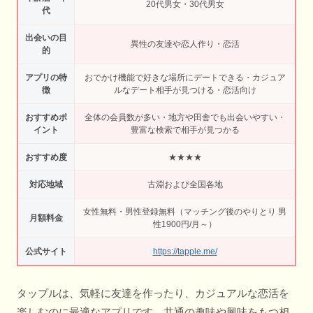
20代男女・30代男女
代
出会いの目
異性の友達や恋人作り・恋活
的
アプリの特
おでかけ機能で好きな場所にデートできる・カジュア
徴
ルなデート相手が見つける・恋活向け
おすすめポ
全体の会員数が多い・地方や田舎でも出会いやすい・
イント
豊富な検索で相手が見つかる
おすすめ度
★★★★
対応地域
古淵および全国各地
女性無料・男性登録無料（マッチング後のやりとり 男
月額料金
性1900円/月～）
公式サイト
https://tapple.me/
タップルは、気軽に友達を作ったり、カジュアルな恋活を
楽しむのに最適なアプリです。共通の趣味や興味をもつ相