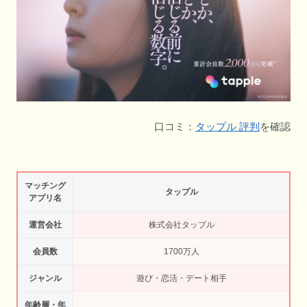
口コミ：
タップル 評判
を確認
マッチング
タップル
アプリ名
運営会社
株式会社タップル
会員数
1700万人
ジャンル
遊び・恋活・デート相手
年齢層・年