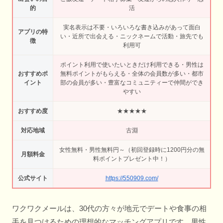
的
活
実名表示は不要・いろいろな書き込みがあって面白
アプリの特
い・近所で出会える・ニックネームで活動・旅先でも
徴
利用可
ポイント利用で使いたいときだけ利用できる・男性は
おすすめポ
無料ポイントがもらえる・全体の会員数が多い・都市
イント
部の会員が多い・豊富なコミュニティーで仲間ができ
やすい
おすすめ度
★★★★★
対応地域
古淵
女性無料・男性無料円～（初回登録時に1200円分の無
月額料金
料ポイントプレゼント中！）
公式サイト
https://550909.com/
ワクワクメールは、30代の方々が地元でデートや食事の相
手を見つけるための理想的なマッチングアプリです。男性