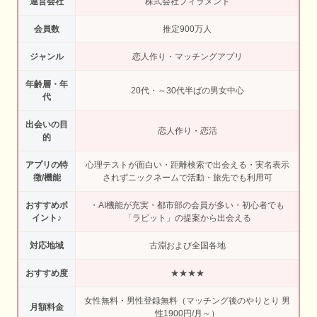
運営会社
株式会社フィラメント
会員数
推定900万人
ジャンル
恋人作り・マッチングアプリ
年齢層・年
20代・～30代半ばの男女中心
代
出会いの目
恋人作り・恋活
的
アプリの特
心理テストが面白い・距離検索で出会える・実名表示
徴/機能
されずニックネームで活動・旅先でも利用可
おすすめポ
・AI機能が充実・都市部の会員が多い・初心者でも
イント♪
「ラビット」の提案から出会える
対応地域
古淵および全国各地
おすすめ度
★★★★
女性無料・男性登録無料（マッチング後のやりとり 男
月額料金
性1900円/月～）