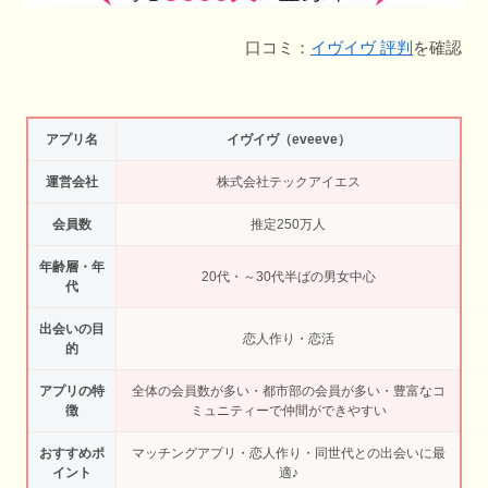
口コミ：
イヴイヴ 評判
を確認
アプリ名
イヴイヴ（eveeve）
運営会社
株式会社テックアイエス
会員数
推定250万人
年齢層・年
20代・～30代半ばの男女中心
代
出会いの目
恋人作り・恋活
的
アプリの特
全体の会員数が多い・都市部の会員が多い・豊富なコ
徴
ミュニティーで仲間ができやすい
おすすめポ
マッチングアプリ・恋人作り・同世代との出会いに最
イント
適♪