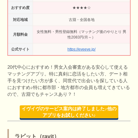
おすすめ度
★★★★☆
対応地域
古淵・全国各地
女性無料・男性登録無料（マッチング後のやりとり 男
月額料金
性2083円/月～）
公式サイト
https://eveeve.jp/
20代中心におすすめ！男女入会審査がある安心して使える
マッチングアプリ。特に真剣に恋活をしたい方、デート相
手を見つけたい方が多く、同世代で出会いを探している人
におすすめ♪特に都市部・地方都市の会員も増えてきている
ので、古淵でもチャンスあり？！
イヴイヴのサービス案内は終了しました♪他の
アプリをお試しください♪
ラビット（ravit）