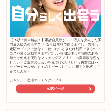
【15秒で簡単解説！】累計会員数が3500万人を突破した国
内最大級の恋活アプリ♪女性は無料で使えますし、男性も
定額サブスクではなく、使いたいときだけ利用できるので
コスパ良く活動できます♪忙しい時期は使わず時間のある
時だけ使える便利なマッチングアプリ！この夏素敵な恋を
したい！ご近所の出会いを見つけたい♪という男女にはハ
ッピーメールがおすすめ！ビール片手にお相手と乾杯して
みませんか♪
ジャンル：恋活マッチングアプリ
公式ページ