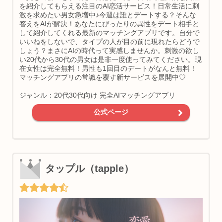
を紹介してもらえる注目のAI恋活サービス！日常生活に刺
激を求めたい男女急増中♪今週は誰とデートする？そんな
答えをAIが解決！あなたにぴったりの異性をデート相手と
して紹介してくれる最新のマッチングアプリです。自分で
いいねをしないで、タイプの人が目の前に現れたらどうで
しょう？まさにAIの時代って実感しませんか。刺激の欲し
い20代から30代の男女は是非一度使ってみてください。現
在女性は完全無料！男性も1回目のデートがなんと無料！
マッチングアプリの常識を覆す新サービスを展開中♡
ジャンル：20代30代向け 完全AIマッチングアプリ
公式ページ
タップル（tapple）