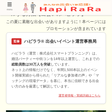
タップル顔出し術｜SNSで自然な笑顔をアピ
menu
ールする方法【出会いのハピララ】
この夏に素敵な出会いがありますように！本ページには
プロモーションが含まれています
ハピララ® 出会いイベント運営事務局
監修
ハピララ（運営：株式会社スマートプランニング）は、
婚活パーティーや街コンを14年以上運営し、これまでの
総動員数は30万人を突破
しています。
ネット上の情報だけでなく、年間1,500本以上のイベン
ト開催実績から得られた「リアルな参加者の声」や「マ
ッチングの現場データ」を基に、本当に信頼できる出会
い方のみを厳選して解説しています。
運営者情報・実績詳細はこちら