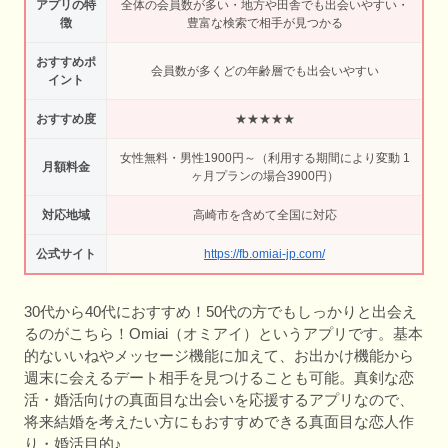
アプリの特
全体の会員数が多い・地方や田舎でも出会いやすい・
徴
豊富な検索で相手が見つかる
おすすめポ
会員数が多くどの年齢層でも出会いやすい
イント
おすすめ度
★★★★★
女性無料・男性1900円～（利用する期間により変動 1
月額料金
ヶ月プランの場合3900円）
対応地域
高崎市を含めて全国に対応
公式サイト
https://fb.omiai-jp.com/
30代から40代におすすめ！50代の方でもしっかりと出会え
るのがこちら！Omiai（オミアイ）というアプリです。基本
的ないいねやメッセージ機能に加えて、お出かけ機能から
週末に会えるデート相手を見つけることも可能。真剣な恋
活・婚活向けの真面目な出会いを応援するアプリなので、
将来結婚を考えたい方にもおすすめできる真面目な恋人作
り・婚活目的♪