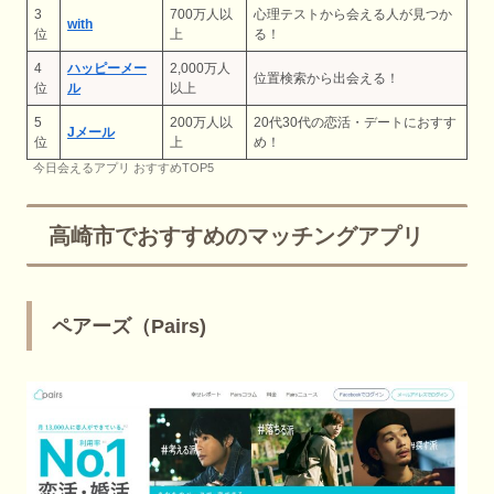
3
700万人以
心理テストから会える人が見つか
with
位
上
る！
4
ハッピーメー
2,000万人
位置検索から出会える！
位
ル
以上
5
200万人以
20代30代の恋活・デートにおすす
Jメール
位
上
め！
​今日会えるアプリ おすすめTOP5
高崎市でおすすめのマッチングアプリ
ペアーズ（Pairs)