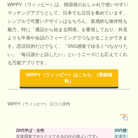
WIPPY（ウィッピー）は、韓国発のおしゃれで使いやすい
マッチングアプリとして、日本でも注目を集めています。
シンプルで可愛いデザインはもちろん、直感的な操作性も
魅力。特に「通話から始まる関係」を重視しており、外見
よりも中身や会話のフィーリングでつながることができま
す。恋活目的だけでなく、「SNS感覚でゆるくつながりた
い」「毎日誰かと話したい」というニーズにも応えてくれ
る万能アプリです。
WIPPY（ウィッピー）はこちら♪（登録無
料）
WIPPY（ウィッピー） 口コミ評判
20代半ば・女性
20代後半・
友達感覚でやりとりできるのが心地よいです♪
友達作り目