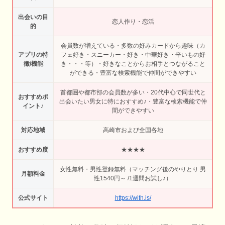
出会いの目
恋人作り・恋活
的
会員数が増えている・多数の好みカードから趣味（カ
アプリの特
フェ好き・スニーカー・好き・中華好き・辛いもの好
徴/機能
き・・・等）・好きなことからお相手とつながること
ができる・豊富な検索機能で仲間ができやすい
首都圏や都市部の会員数が多い・20代中心で同世代と
おすすめポ
出会いたい男女に特におすすめ♪・豊富な検索機能で仲
イント♪
間ができやすい
対応地域
高崎市および全国各地
おすすめ度
★★★★
女性無料・男性登録無料（マッチング後のやりとり 男
月額料金
性1540円～ /1週間お試し♪）
公式サイト
https://with.is/