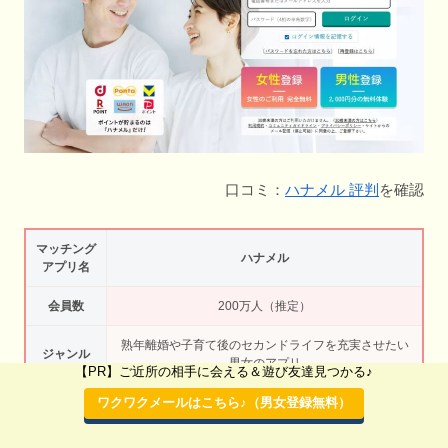
口コミ：
ハナメル 評判
を確認
マッチング
ハナメル
アプリ名
会員数
200万人（推定）
熟年離婚や子育て後のセカンドライフを充実させたい
ジャンル
男女のアプリ
【PR】ご近所の相手に会える＆遊び友達見つかる♪
年齢層・年
ワクワクメールはこちら♪（男女登録無料）
30代男女・40代男女・50代男女・60代男女
代