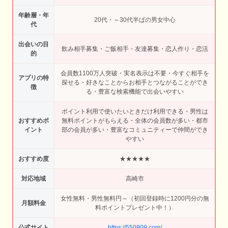
年齢層・年
20代・～30代半ばの男女中心
代
出会いの目
飲み相手募集・ご飯相手・友達募集・恋人作り・恋活
的
会員数1100万人突破・実名表示は不要・今すぐ相手を
アプリの特
探せる・好きなことからお相手とつながることができ
徴
る・豊富な検索機能で出会いやすい
ポイント利用で使いたいときだけ利用できる・男性は
おすすめポ
無料ポイントがもらえる・全体の会員数が多い・都市
イント
部の会員が多い・豊富なコミュニティーで仲間ができ
やすい
おすすめ度
★★★★★
対応地域
高崎市
女性無料・男性無料円～（初回登録時に1200円分の無
月額料金
料ポイントプレゼント中！）
公式サイト
https://550909.com/