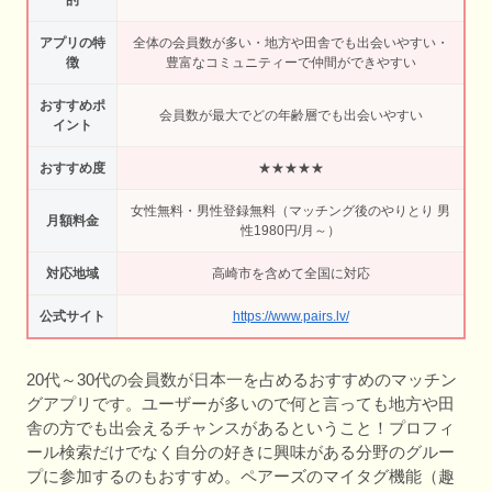
的
アプリの特
全体の会員数が多い・地方や田舎でも出会いやすい・
徴
豊富なコミュニティーで仲間ができやすい
おすすめポ
会員数が最大でどの年齢層でも出会いやすい
イント
おすすめ度
★★★★★
女性無料・男性登録無料（マッチング後のやりとり 男
月額料金
性1980円/月～）
対応地域
高崎市を含めて全国に対応
公式サイト
https://www.pairs.lv/
20代～30代の会員数が日本一を占めるおすすめのマッチン
グアプリです。ユーザーが多いので何と言っても地方や田
舎の方でも出会えるチャンスがあるということ！プロフィ
ール検索だけでなく自分の好きに興味がある分野のグルー
プに参加するのもおすすめ。ペアーズのマイタグ機能（趣