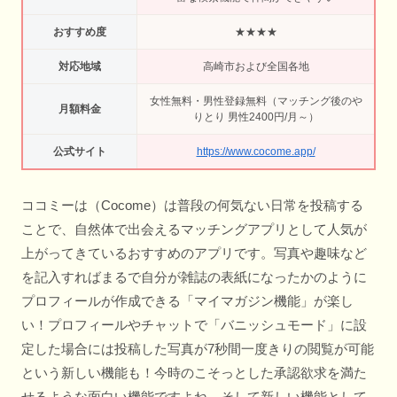
おすすめ度
★★★★
対応地域
高崎市および全国各地
女性無料・男性登録無料（マッチング後のや
月額料金
りとり 男性2400円/月～）
公式サイト
https://www.cocome.app/
ココミーは（Cocome）は普段の何気ない日常を投稿する
ことで、自然体で出会えるマッチングアプリとして人気が
上がってきているおすすめのアプリです。写真や趣味など
を記入すればまるで自分が雑誌の表紙になったかのように
プロフィールが作成できる「マイマガジン機能」が楽し
い！プロフィールやチャットで「バニッシュモード」に設
定した場合には投稿した写真が7秒間一度きりの閲覧が可能
という新しい機能も！今時のこそっとした承認欲求を満た
せるような面白い機能ですよね。そして新しい機能として