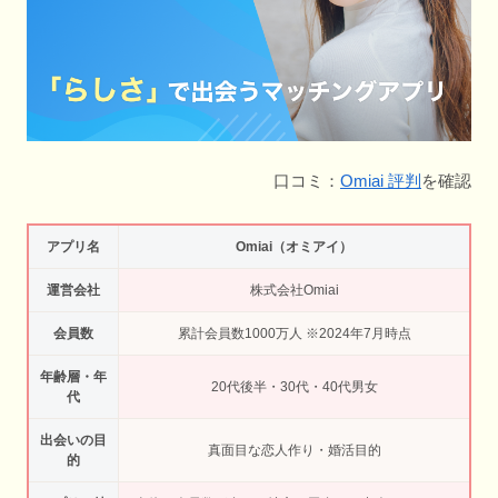
口コミ：
Omiai 評判
を確認
アプリ名
Omiai（オミアイ）
運営会社
株式会社Omiai
会員数
累計会員数1000万人 ※2024年7月時点
年齢層・年
20代後半・30代・40代男女
代
出会いの目
真面目な恋人作り・婚活目的
的