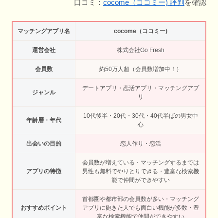
口コミ：
cocome（ココミー) 評判
を確認
マッチングアプリ名
cocome（ココミー)
運営会社
株式会社Go Fresh
会員数
約50万人超（会員数増加中！）
デートアプリ・恋活アプリ・マッチングアプ
ジャンル
リ
10代後半・20代・30代・40代半ばの男女中
年齢層・年代
心
出会いの目的
恋人作り・恋活
会員数が増えている・マッチングするまでは
アプリの特徴
男性も無料でやりとりできる・豊富な検索機
能で仲間ができやすい
首都圏や都市部の会員数が多い・マッチング
おすすめポイント
アプリに飽きた人でも面白い機能が多数・豊
富な検索機能で仲間ができやすい