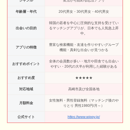
ジャンル
友活から始める恋活アプリ
年齢層・年代
20代男女・30代男女・40代男女
韓国の若者を中心に圧倒的な支持を受けてい
出会いの目的
るマッチングアプリが、日本でも人気急上昇
中。
豊富な検索機能・友達を作りやすいグループ
アプリの特徴
機能・真剣な出会いが見つかる
全体の会員数が多い・地方や田舎でも出会い
おすすめポイント
やすい・20代の大半が利用した経験がある
おすすめ度
★★★★★
対応地域
高崎市及び全国各地
女性無料・男性登録無料（マッチング後のや
月額料金
りとり 男性1980円/月～）
公式サイト
https://www.wippy.jp/