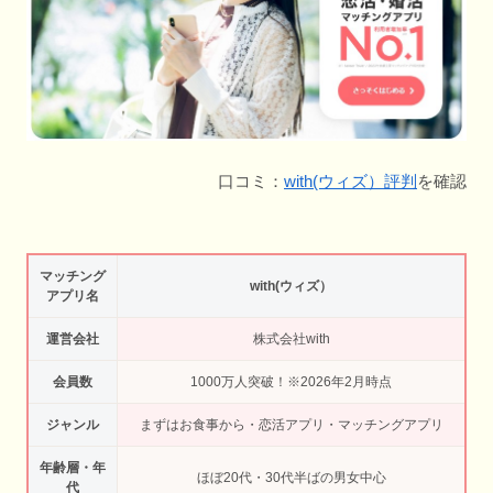
口コミ：
with(ウィズ）評判
を確認
マッチング
with(ウィズ）
アプリ名
運営会社
株式会社with
会員数
1000万人突破！※2026年2月時点
ジャンル
まずはお食事から・恋活アプリ・マッチングアプリ
年齢層・年
ほぼ20代・30代半ばの男女中心
代