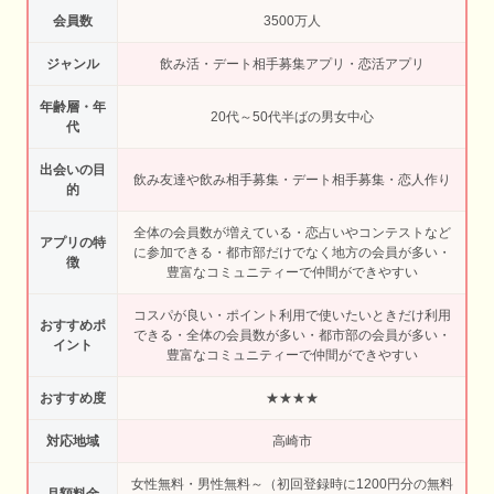
会員数
3500万人
ジャンル
飲み活・デート相手募集アプリ・恋活アプリ
年齢層・年
20代～50代半ばの男女中心
代
出会いの目
飲み友達や飲み相手募集・デート相手募集・恋人作り
的
全体の会員数が増えている・恋占いやコンテストなど
アプリの特
に参加できる・都市部だけでなく地方の会員が多い・
徴
豊富なコミュニティーで仲間ができやすい
コスパが良い・ポイント利用で使いたいときだけ利用
おすすめポ
できる・全体の会員数が多い・都市部の会員が多い・
イント
豊富なコミュニティーで仲間ができやすい
おすすめ度
★★★★
対応地域
高崎市
女性無料・男性無料～（初回登録時に1200円分の無料
月額料金