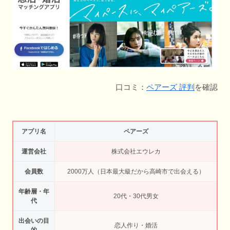
口コミ：
ペアーズ 評判
を確認
アプリ名
ペアーズ
運営会社
株式会社エウレカ
会員数
2000万人（日本最大級だから高崎市で出会える）
年齢層・年
20代・30代男女
代
出会いの目
恋人作り・婚活