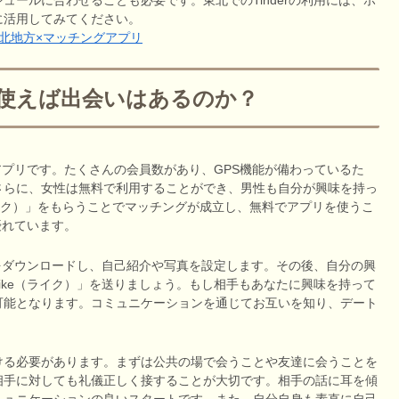
に活用してみてください。
北地方×マッチングアプリ
）を使えば出会いはあるのか？
なアプリです。たくさんの会員数があり、GPS機能が備わっているた
さらに、女性は無料で利用することができ、男性も自分が興味を持っ
（ライク）」をもらうことでマッチングが成立し、無料でアプリを使うこ
優れています。
リをダウンロードし、自己紹介や写真を設定します。その後、自分の興
ike（ライク）」を送りましょう。もし相手もあなたに興味を持って
可能となります。コミュニケーションを通じてお互いを知り、デート
ける必要があります。まずは公共の場で会うことや友達に会うことを
相手に対しても礼儀正しく接することが大切です。相手の話に耳を傾
ミュニケーションの良いスタートです。また、自分自身も素直に自己