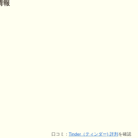
情報
口コミ：
Tinder（ティンダー) 評判
を確認