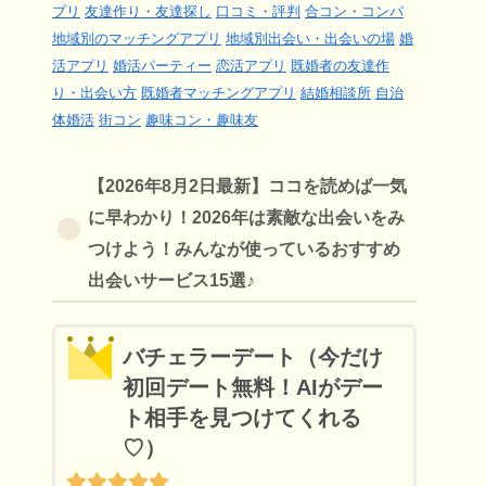
プリ
友達作り・友達探し
口コミ・評判
合コン・コンパ
地域別のマッチングアプリ
地域別出会い・出会いの場
婚
活アプリ
婚活パーティー
恋活アプリ
既婚者の友達作
り・出会い方
既婚者マッチングアプリ
結婚相談所
自治
体婚活
街コン
趣味コン・趣味友
【2026年8月2日最新】ココを読めば一気
に早わかり！2026年は素敵な出会いをみ
つけよう！みんなが使っているおすすめ
出会いサービス15選♪
バチェラーデート（今だけ
初回デート無料！AIがデー
ト相手を見つけてくれる
♡）