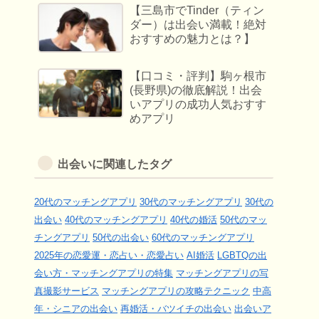
【三島市でTinder（ティン
ダー）は出会い満載！絶対
おすすめの魅力とは？】
【口コミ・評判】駒ヶ根市
(長野県)の徹底解説！出会
いアプリの成功人気おすす
めアプリ
出会いに関連したタグ
20代のマッチングアプリ
30代のマッチングアプリ
30代の
出会い
40代のマッチングアプリ
40代の婚活
50代のマッ
チングアプリ
50代の出会い
60代のマッチングアプリ
2025年の恋愛運・恋占い・恋愛占い
AI婚活
LGBTQの出
会い方・マッチングアプリの特集
マッチングアプリの写
真撮影サービス
マッチングアプリの攻略テクニック
中高
年・シニアの出会い
再婚活・バツイチの出会い
出会いア