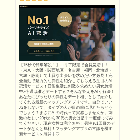
【15秒で簡単解説！】エリア限定で会員急増中！
（東京・大阪・関西地区・名古屋・福岡・北海道・
宮城・静岡）で上質な出会いを求めたい方必見！完
全自動で魅力的な異性を紹介してもらえる注目のAI
恋活サービス！日常生活に刺激を求めたい男女急増
中♪今週は誰とデートする？そんな答えをAIが解決！
あなたにぴったりの異性をデート相手として紹介し
てくれる最新のマッチングアプリです。自分でいい
ねをしないで、タイプの人が目の前に現れたらどう
でしょう？まさにAIの時代って実感しませんか。刺
激の欲しい20代から30代の男女は是非一度使ってみ
てください。現在女性は完全無料！男性も1回目のデ
ートがなんと無料！マッチングアプリの常識を覆す
新サービスを展開中♡