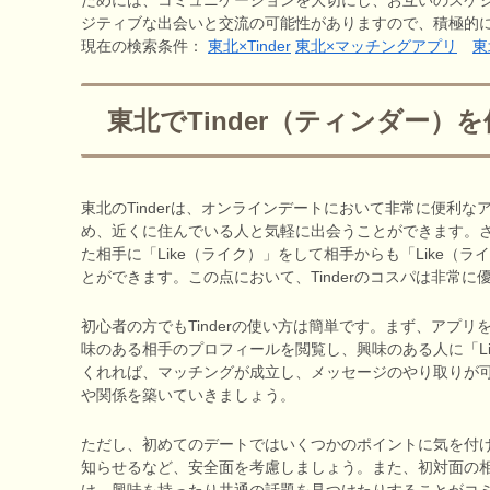
ジティブな出会いと交流の可能性がありますので、積極的
現在の検索条件：
東北×Tinder
東北×マッチングアプリ
東
東北でTinder（ティンダー
東北のTinderは、オンラインデートにおいて非常に便利
め、近くに住んでいる人と気軽に出会うことができます。
た相手に「Like（ライク）」をして相手からも「Like
とができます。この点において、Tinderのコスパは非常に
初心者の方でもTinderの使い方は簡単です。まず、アプ
味のある相手のプロフィールを閲覧し、興味のある人に「L
くれれば、マッチングが成立し、メッセージのやり取りが
や関係を築いていきましょう。
ただし、初めてのデートではいくつかのポイントに気を付
知らせるなど、安全面を考慮しましょう。また、初対面の
け、興味を持ったり共通の話題を見つけたりすることがコ