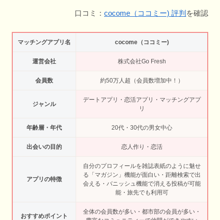
口コミ：
cocome（ココミー) 評判
を確認
マッチングアプリ名
cocome（ココミー)
運営会社
株式会社Go Fresh
会員数
約50万人超（会員数増加中！）
デートアプリ・恋活アプリ・マッチングアプ
ジャンル
リ
年齢層・年代
20代・30代の男女中心
出会いの目的
恋人作り・恋活
自分のプロフィールを雑誌表紙のように魅せ
る「マガジン」機能が面白い・距離検索で出
アプリの特徴
会える・バニッシュ機能で消える投稿が可能
能・旅先でも利用可
全体の会員数が多い・都市部の会員が多い・
おすすめポイント