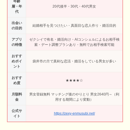
年齢
層・年
20代後半・30代・40代男女
代
出会い
結婚相手を見つけたい・真面目な恋人作り・婚活目的
の目的
アプリ
ゼクシイで有名・婚活向け・AIコンシェルによるお相手検
の特徴
索・デート調整プランあり・無料でお相手検索可能
おすす
めポイ
袋井市の方で真剣な恋活・婚活をしている男女が多い
ント
おすす
★★★★☆
め度
月額料
男女登録無料 マッチング後のやりとり 男女2640円～（利
金
用する期間により変動）
公式サ
https://zexy-enmusubi.net/
イト