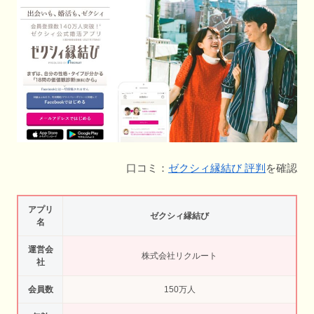
口コミ：
ゼクシィ縁結び 評判
を確認
アプリ
ゼクシィ縁結び
名
運営会
株式会社リクルート
社
会員数
150万人