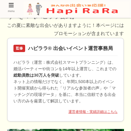
【袋井市の婚活特集】婚活するならこれを使
menu
うべき！【ハピララ公式】
この夏に素敵な出会いがありますように！本ページには
プロモーションが含まれています
ハピララ® 出会いイベント運営事務局
監修
ハピララ（運営：株式会社スマートプランニング）は、
婚活パーティーや街コンを14年以上運営し、これまでの
総動員数は30万人を突破
しています。
ネット上の情報だけでなく、年間1,500本以上のイベン
ト開催実績から得られた「リアルな参加者の声」や「マ
ッチングの現場データ」を基に、本当に信頼できる出会
い方のみを厳選して解説しています。
運営者情報・実績詳細はこちら