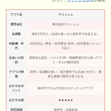
アプリ名
マリッシュ
運営会社
株式会社マリッシュ
会員数
推定150万人（会員が多いから袋井市で出会える）
年齢層・年
20代半ば～男女・30代男女 40代～50代男女にチャン
代
スあり
出会いの目
真面目な恋活・バツイチOK・再婚希望の方が多いアプ
的
リ・大人の婚活目的
アプリの特
30代～会員数が多い・地方都市でも出会いやすい・豊
徴
富な検索で相手が見つかる
おすすめポ
袋井市で大人の方向けのマッチングアプリ
イント
おすすめ度
★★★★★
対応地域
袋井市・全国各地