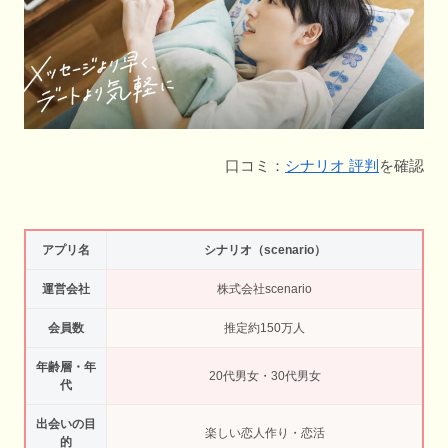
口コミ：
シナリオ 評判
を確認
アプリ名
シナリオ（scenario）
運営会社
株式会社scenario
会員数
推定約150万人
年齢層・年
20代男女・30代男女
代
出会いの目
楽しい恋人作り・恋活
的