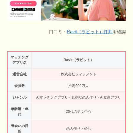
口コミ：
Ravit（ラビット）評判
を確認
マッチング
Ravit（ラビット）
アプリ名
運営会社
株式会社フィラメント
会員数
推定900万人
ジャンル
AIマッチングアプリ・真剣な恋人作り・AI友達アプリ
年齢層・年
20代の男女中心
代
出会いの目
恋人作り・婚活
的