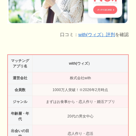
口コミ：
with(ウィズ）評判
を確認
マッチング
with(ウィズ）
アプリ名
運営会社
株式会社with
会員数
1000万人突破！※2026年2月時点
ジャンル
まずはお食事から・恋人作り・婚活アプリ
年齢層・年
20代の男女中心
代
出会いの目
恋人作り・恋活