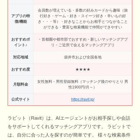
会員数が増えている・多数の好みカードから趣味（旅
アプリの特
行好き・ゲーム・好き・スイーツ好き・辛いもの好
徴/機能
き・・・等）・好きなことからお相手とつながること
ができる・豊富な検索機能で仲間ができやすい
おすすめポ
・首都圏や都市部でおすすめ・新しいマッチングアプ
イント♪
リ・ご近所で会えるマッチングアプリ
対応地域
袋井市および全国各地
おすすめ度
★★★★
女性無料・男性登録無料（マッチング後のやりとり 男
月額料金
性1900円/月～）
公式サイト
https://ravit.jp/
ラビット（Ravit）は、AIエージェントがお相手探しや会話
をサポートしてくれるマッチングアプリです。 ラビットで
は、自分に合った人を探すのが簡単です。 様々な検索条件