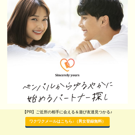
【PR】ご近所の相手に会える＆遊び友達見つかる♪
口コミ：
aikata（アイカタ）（旧：シンシアリーユアーズ）
ワクワクメールはこちら♪（男女登録無料）
評判
を確認