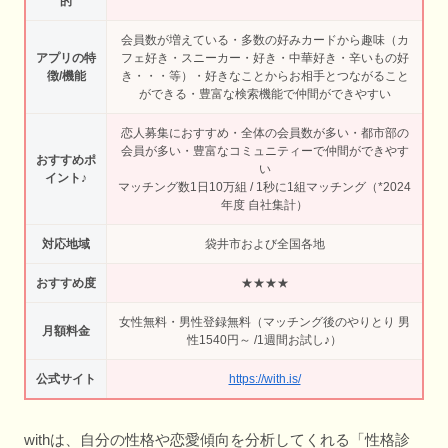
的
会員数が増えている・多数の好みカードから趣味（カ
アプリの特
フェ好き・スニーカー・好き・中華好き・辛いもの好
徴/機能
き・・・等）・好きなことからお相手とつながること
ができる・豊富な検索機能で仲間ができやすい
恋人募集におすすめ・全体の会員数が多い・都市部の
会員が多い・豊富なコミュニティーで仲間ができやす
おすすめポ
い
イント♪
マッチング数1日10万組 / 1秒に1組マッチング（*2024
年度 自社集計）
対応地域
袋井市および全国各地
おすすめ度
★★★★
女性無料・男性登録無料（マッチング後のやりとり 男
月額料金
性1540円～ /1週間お試し♪）
公式サイト
https://with.is/
withは、自分の性格や恋愛傾向を分析してくれる「性格診